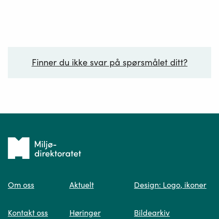
landsomfattende nettverk av statlig sikrede
Dette
friluftslivsområder.
står
i
naturmangfo
§
Finner du ikke svar på spørsmålet ditt?
3.
Ditt spørsmål*
Tilbake
til
Om oss
Aktuelt
Design: Logo, ikoner
forsiden
Spør oss
Kontakt oss
Høringer
Bildearkiv