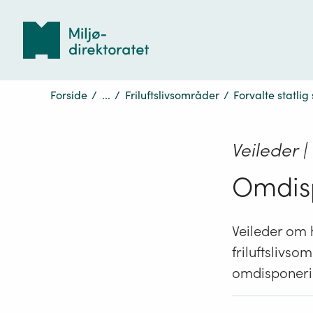
Tilbake
til
forsiden
Forside
/
...
/
Friluftslivsområder
/
Forvalte statlig
Veileder |
Omdis
Veileder om 
friluftslivs
omdisponeri