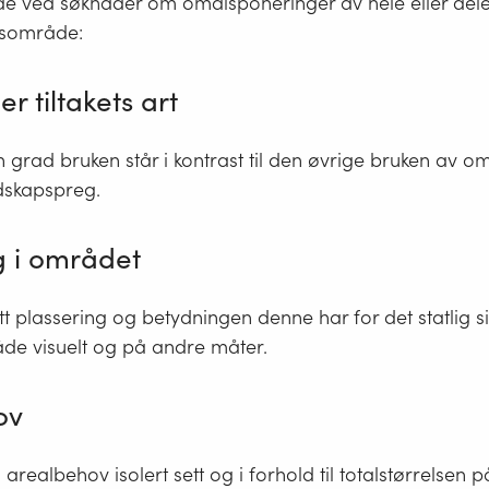
e ved søknader om omdisponeringer av hele eller deler 
livsområde:
er tiltakets art
en grad bruken står i kontrast til den øvrige bruken av om
dskapspreg.
g i området
tt plassering og betydningen denne har for det statlig s
råde visuelt og på andre måter.
ov
s arealbehov isolert sett og i forhold til totalstørrelsen 