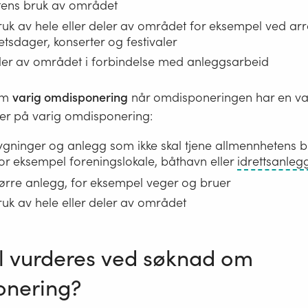
tens bruk av området
bruk av hele eller deler av området for eksempel ved a
etsdager, konserter og festivaler
ler av området i forbindelse med anleggsarbeid
om
varig omdisponering
når omdisponeringen har en va
ler på varig omdisponering:
ygninger og anlegg som ikke skal tjene allmennhetens b
or eksempel foreningslokale, båthavn eller
idrettsanleg
tørre anlegg, for eksempel veger og bruer
ruk av hele eller deler av området
l vurderes ved søknad om
onering?