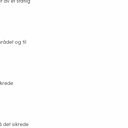
av et statlig
rådet og til
ikrede
på det sikrede