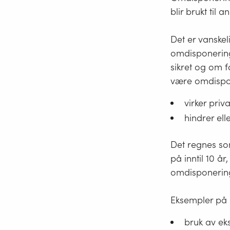
blir brukt til a
Det er vanskel
omdisponering
sikret og om fo
være omdispon
virker priv
hindrer el
Det regnes s
på inntil 10 å
omdisponering
Eksempler på 
bruk av eks