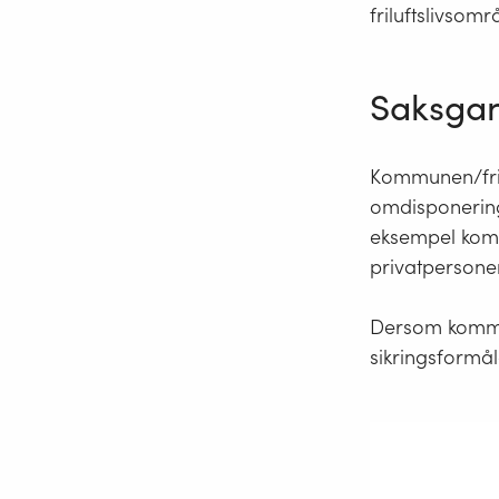
friluftslivsomr
Saksgan
Kommunen/fril
omdisponering,
eksempel komm
privatpersoner
Dersom kommune
sikringsformåle