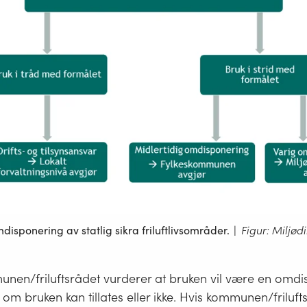
isponering av statlig sikra friluftlivsområder.
|
Figur: Miljød
en/friluftsrådet vurderer at bruken vil være en omd
til om bruken kan tillates eller ikke. Hvis kommunen/friluft