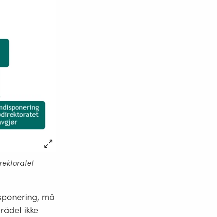
irektoratet
isponering, må
srådet ikke