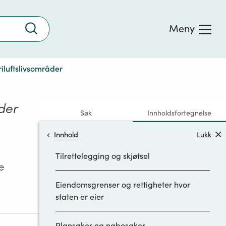
Trykk
Meny
for
å
søke
riluftslivsområder
åder
Søk
Innholdsfortegnelse
Forvaltningsnivåenes rolle og myndighet
Innhold
Lukk
Tilrettelegging og skjøtsel
e
Eiendomsgrenser og rettigheter hvor
staten er eier
Plansaker og nabosaker