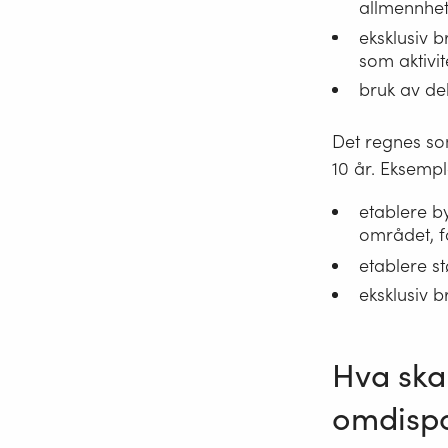
allmennhe
eksklusiv 
som aktivit
bruk av de
Det regnes s
10 år. Eksemp
etablere b
området, f
etablere s
eksklusiv b
Hva ska
omdisp