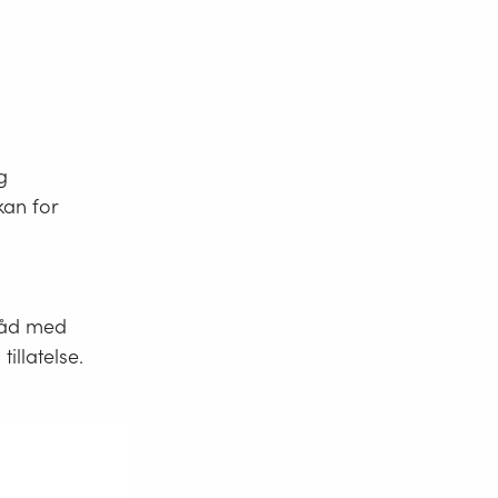
g
kan for
tråd med
illatelse.