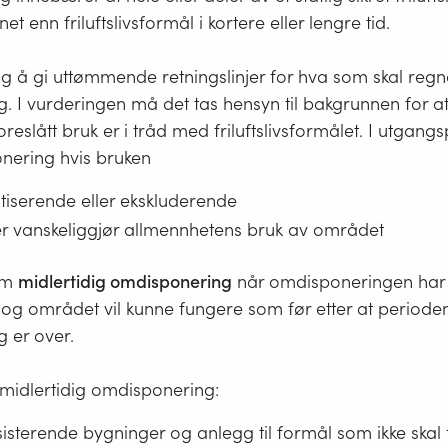
nnet enn friluftslivsformål i kortere eller lengre tid.
ig å gi uttømmende retningslinjer for hva som skal reg
. I vurderingen må det tas hensyn til bakgrunnen for a
reslått bruk er i tråd med friluftslivsformålet. I utgangs
ering hvis bruken
atiserende eller ekskluderende
ler vanskeliggjør allmennhetens bruk av området
om
midlertidig omdisponering
når omdisponeringen har 
r, og området vil kunne fungere som før etter at period
 er over.
midlertidig omdisponering:
isterende bygninger og anlegg til formål som ikke skal 