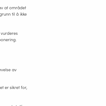
kan
s av at området
grenseverdier
grunn til å ikke
for
støy
tilsvarende
som
å vurderes
støyende
ponering.
virksomhet
(industri)
benyttes.
øvelse av
er sikret for,