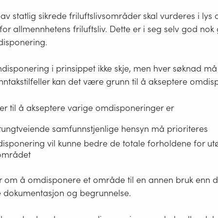
 av statlig sikrede friluftslivsområder skal vurderes i ly
 for allmennhetens friluftsliv. Dette er i seg selv god nok 
isponering.
mdisponering i prinsippet ikke skje, men hver søknad m
unntakstilfeller kan det være grunn til å akseptere omdis
er til å akseptere varige omdisponeringer er
tungtveiende samfunnstjenlige hensyn må prioriteres
isponering vil kunne bedre de totale forholdene for ut
i området
 om å omdisponere et område til en annen bruk enn det 
 dokumentasjon og begrunnelse.