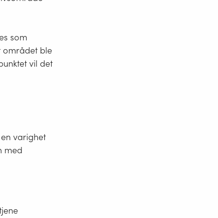
Finne grensene for friluftslivsområdet
nes som
Fredete bygg med egne
t området ble
forvaltningsplaner
punktet vil det
en varighet
en med
tjene