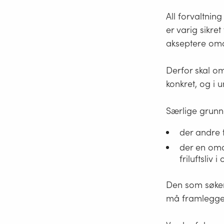
All forvaltning
er varig sikret
akseptere omd
Derfor skal o
konkret, og i 
Særlige grunn
der andre 
der en omd
friluftsliv 
Den som søker
må framlegge