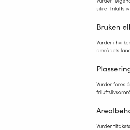
Vurder følgend
sikret frilufts
Bruken ell
Vurder i hvilk
områdets lan
Plasserin
Vurder foreslå
friluftslivsom
Arealbeh
Vurder tiltaket