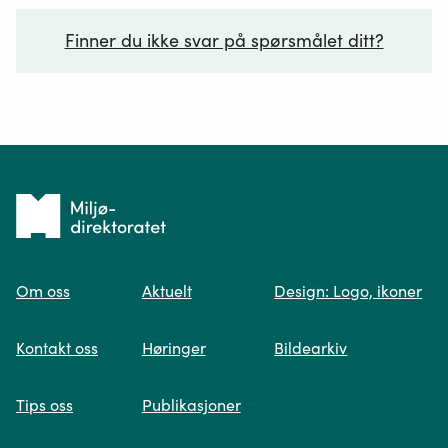
Finner du ikke svar på spørsmålet ditt?
Ditt spørsmål*
Tilbake
til
Om oss
Aktuelt
Design: Logo, ikoner
forsiden
Spør oss
Kontakt oss
Høringer
Bildearkiv
Når du skriver spørsmålet ditt, gjør vi et
Tips oss
Publikasjoner
søk og viser deg vår mest relevante
informasjon.