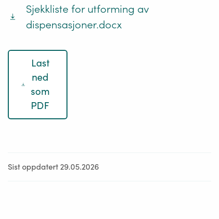
Sjekkliste for utforming av
dispensasjoner.docx
Last
ned
som
PDF
Sist oppdatert 29.05.2026