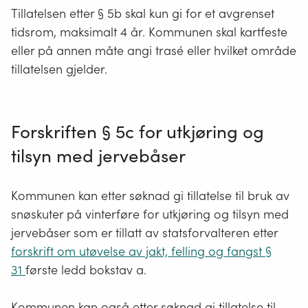
av hensyn til den kommunale behandlingen
Tillatelsen etter § 5b skal kun gi for et avgrenset
utstyr, må det likevel være adgang til å la personer
innhentes ved søknadstidspunktet. Se mer om
tidsrom, maksimalt 4 år. Kommunen skal kartfeste
sitte på, om det er plass sammen med bagasjen.
grunneiers rett til å nekte under punkt om tillatelse.
Forutsetningen er at passasjertransporten ikke
eller på annen måte angi trasé eller hvilket område
medfører ekstra kjøring. Er det behov for ren
tillatelsen gjelder.
persontransport, for eksempel på grunn av alder
eller helse, må det søkes tillatelse etter
forskriften §
6
om unntakstilfelle.
Forskriften § 5c for utkjøring og
Fastsette trasé
tilsyn med jervebåser
Kommunen skal i tillatelsen kartfeste hvilken trasé
den som kjører skal benytte, og kartet skal være en
Kommunen kan etter søknad gi tillatelse til bruk av
del av tillatelsen som skal medbringes under kjøring.
snøskuter på vinterføre for utkjøring og tilsyn med
Alternativt kan kommunen beskrive hvilken trasé som
jervebåser som er tillatt av statsforvalteren etter
skal benyttes. Ved en beskrivelse må kommunen angi
forskrift om utøvelse av jakt, felling og fangst §
traséen på en klar og entydig måte som gjør det
31
første ledd bokstav a.
mulig å kontrollere om kjøringen skjer i samsvar med
tillatelsen eller ikke. Det kan for eksempel være
Kommunen kan også etter søknad gi tillatelse til