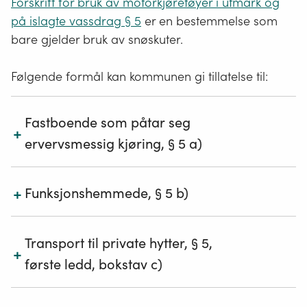
Forskrift for bruk av motorkjøretøyer i utmark og
på islagte vassdrag § 5
er en bestemmelse som
bare gjelder bruk av snøskuter.
Følgende formål kan kommunen gi tillatelse til:
Fastboende som påtar seg
+
ervervsmessig kjøring, § 5 a)
Leiekjøringsordningen er sentral i forvaltningen av
+
motorferdselregelverket. For å redusere bruk av
Funksjonshemmede, § 5 b)
snøskuter i utmark, bør nødvendig transport med
snøskuter i størst mulig grad skje ved bruk av
Bevegelses- eller funksjonshemmede som har behov
leiekjører. Leiekjørere kan benyttes til:
for transport med snøskuter, må søke om tillatelse fra
Transport til private hytter, § 5,
+
kommunen. Kommunen kan bare gi tillatelse
første ledd, bokstav c)
Transport mellom bilvei og hytte.
etter
forskriften § 5 første ledd bokstav b
,
Tilsyn med privat hytte etter eierens oppdrag.
ved varig funksjonshemming. Kommunen kan kreve
Kommunen kan gi tillatelse til eier av hytte for
Transport for massemedia på reportasjeoppdrag.
legeerklæring som dokumentasjon.