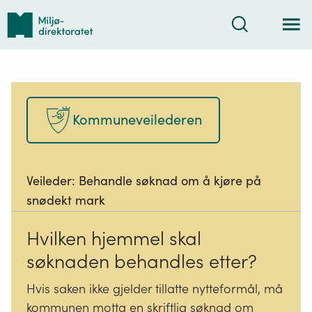
Tilbake
Søk
til
forsiden
Kommuneveilederen
Veileder:
Behandle søknad om å kjøre på
snødekt mark
Hvilken hjemmel skal
søknaden behandles etter?
Hvis saken ikke gjelder tillatte nytteformål, må
kommunen motta en skriftlig søknad om