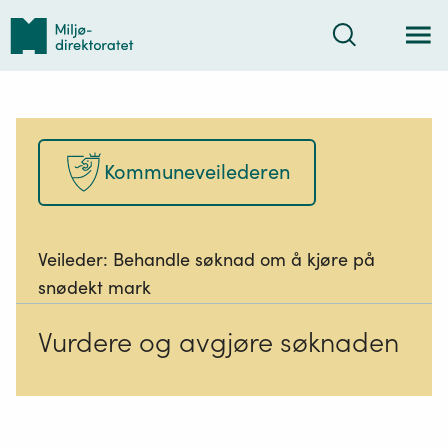
Tilbake
Søk
til
forsiden
Kommuneveilederen
Veileder:
Behandle søknad om å kjøre på
snødekt mark
Vurdere og avgjøre søknaden