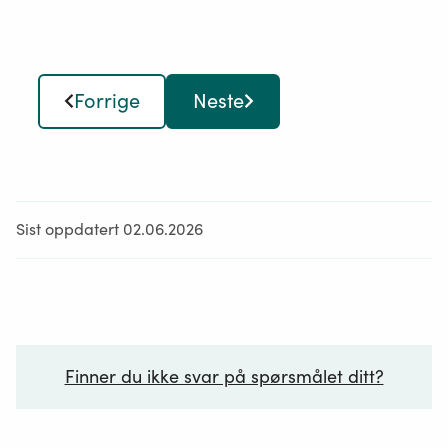
I de tilfeller kommunen i tillatelsen setter som vilkår
at ferdselen skal kanaliseres til bestemte traseer, bør
forholdet til grunneier avklares under
saksforberedelsen.
Forrige
Neste
Sist oppdatert 02.06.2026
Finner du ikke svar på spørsmålet ditt?