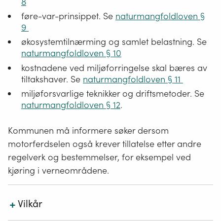
8
for offentlige beslutninger er vurdert.
føre-var-prinsippet. Se
naturmangfoldloven §
9
Det er ikke anledning til å forskjellsbehandle
søknader ut fra for eksempel bostedskommune
økosystemtilnærming og samlet belastning. Se
naturmangfoldloven § 10
eller statsborgerskap.
kostnadene ved miljøforringelse skal bæres av
tiltakshaver. Se
naturmangfoldloven § 11
Lukk
miljøforsvarlige teknikker og driftsmetoder. Se
naturmangfoldloven § 12
.
Kommunen må informere søker dersom
motorferdselen også krever tillatelse etter andre
regelverk og bestemmelser, for eksempel ved
kjøring i verneområdene.
+
Vilkår