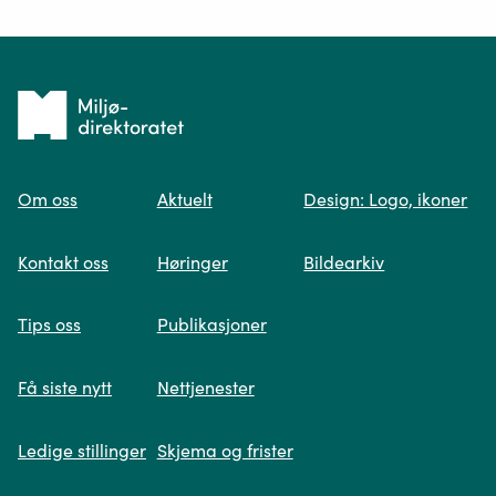
Ditt spørsmål*
Tilbake
til
Om oss
Aktuelt
Design: Logo, ikoner
forsiden
Spør oss
Kontakt oss
Høringer
Bildearkiv
Når du skriver spørsmålet ditt, gjør vi et
Tips oss
Publikasjoner
søk og viser deg vår mest relevante
informasjon.
Få siste nytt
Nettjenester
Ledige stillinger
Skjema og frister