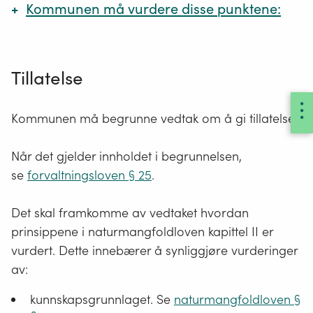
Kommunen må vurdere disse punktene:
Om vilkårene i bestemmelsen tillatelsen skal
gis etter er oppfylt.
Tillatelse
Behovet for transport opp mot mulige skader
og ulemper for natur og friluftsliv.
Kommunen må begrunne vedtak om å gi tillatelse.
Prinsippene i
naturmangfoldloven §§ 8 - 12.
Bruk av vilkår ved en eventuell godkjenning,
Når det gjelder innholdet i begrunnelsen,
for å redusere skader og ulemper som følge
se
forvaltningsloven § 25
.
av transporten.
Søker har ikke krav på tillatelse selv om vilkårene
Det skal framkomme av vedtaket hvordan
er oppfylt. Kommunen må bruke sitt
prinsippene i naturmangfoldloven kapittel II er
forvaltningsmessige skjønn for å ta stilling til om
vurdert. Dette innebærer å synliggjøre vurderinger
tillatelse kan gis. Vurderingene som blir lagt til
av:
grunn for vedtaket skal framkomme skriftlig. Det
kunnskapsgrunnlaget. Se
naturmangfoldloven §
skal alltid følge av vedtaket hvordan prinsippene