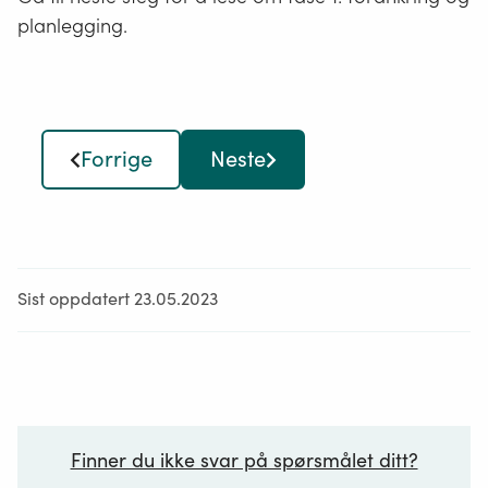
planlegging.
Det kan imidlertid være aktuelt å styrke
kunnskapsgrunnlaget med å kjøpe for
eksempel kartleggingstjenester, slik som
sårbarhetsvurdering av natur- og
kulturverdiene der det er behov for dette.
Forrige
Neste
Sist oppdatert 23.05.2023
Finner du ikke svar på spørsmålet ditt?