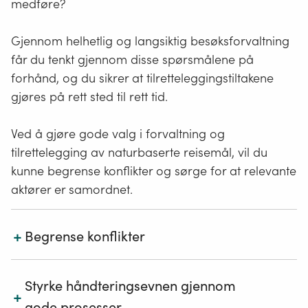
medføre?
Gjennom helhetlig og langsiktig besøksforvaltning
får du tenkt gjennom disse spørsmålene på
forhånd, og du sikrer at tilretteleggingstiltakene
gjøres på rett sted til rett tid.
Ved å gjøre gode valg i forvaltning og
tilrettelegging av naturbaserte reisemål, vil du
kunne begrense konflikter og sørge for at relevante
aktører er samordnet.
+
Begrense konflikter
Interessen for bruk av natur til ferie og fritid har økt
Styrke håndteringsevnen gjennom
+
betydelig de siste årene. Internasjonale
gode prosesser