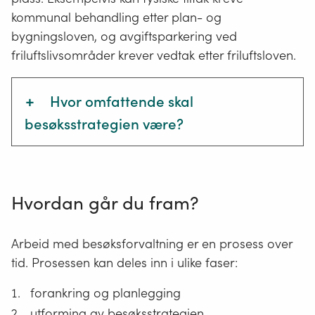
kommunal behandling etter plan- og
bygningsloven, og avgiftsparkering ved
friluftslivsområder krever vedtak etter friluftsloven.
+
Hvor omfattende skal
besøksstrategien være?
Besøksstrategiens omfang bør vurderes
opp imot blant annet:
Hvordan går du fram?
det naturbaserte reisemålets
kompleksitet
Arbeid med besøksforvaltning er en prosess over
forvaltningsutfordringer knyttet til
tid. Prosessen kan deles inn i ulike faser:
sårbare natur- og kulturverdier
brukerinteresser
forankring og planlegging
målgrupper
utforming av besøksstrategien