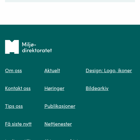
Ditt spørsmål*
Tilbake
til
Om oss
Aktuelt
Design: Logo, ikoner
forsiden
Spør oss
Kontakt oss
Høringer
Bildearkiv
Når du skriver spørsmålet ditt, gjør vi et
Tips oss
Publikasjoner
søk og viser deg vår mest relevante
informasjon.
Få siste nytt
Nettjenester