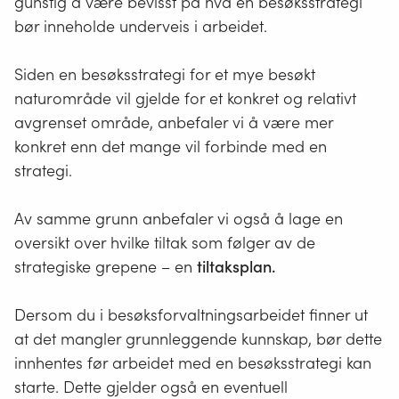
gunstig å være bevisst på hva en besøksstrategi
valg ved forvaltning og tilrettelegging av
bør inneholde underveis i arbeidet.
naturbaserte reisemål.
Siden en besøksstrategi for et mye besøkt
naturområde vil gjelde for et konkret og relativt
avgrenset område, anbefaler vi å være mer
konkret enn det mange vil forbinde med en
strategi.
Av samme grunn anbefaler vi også å lage en
oversikt over hvilke tiltak som følger av de
strategiske grepene – en
tiltaksplan.
Dersom du i besøksforvaltningsarbeidet finner ut
at det mangler grunnleggende kunnskap, bør dette
innhentes før arbeidet med en besøksstrategi kan
starte. Dette gjelder også en eventuell