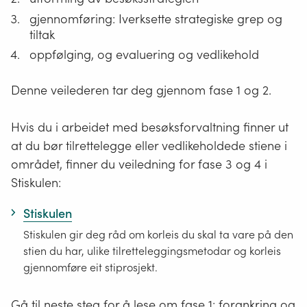
besøkstrykk
gjennomføring: Iverksette strategiske grep og
andre overordnede valg
tiltak
oppfølging, og evaluering og vedlikehold
Uavhengig av faktorene over er det nyttig
å planlegge langsiktig og systematisk for
Denne veilederen tar deg gjennom fase 1 og 2.
å ta gode valg. Det er ikke størrelsen på
området som avgjør hvor omfattende
Hvis du i arbeidet med besøksforvaltning finner ut
strategien blir, men kompleksiteten i
at du bør tilrettelegge eller vedlikeholdede stiene i
utfordringene.
området, finner du veiledning for fase 3 og 4 i
Stiskulen:
For å sikre at strategien har bred
Stiskulen
forankring, og siden prosessen og
medfølgende diskusjoner og vurderinger
Stiskulen gir deg råd om korleis du skal ta vare på den
stien du har, ulike tilretteleggingsmetodar og korleis
er viktige, er dette et arbeid som
gjennomføre eit stiprosjekt.
prosjekteier bør gjennomføre selv, eller i
svært tett dialog med en konsulent.
Gå til neste steg for å lese om fase 1: forankring og