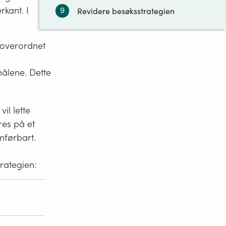
kant. I
9
Revidere besøksstrategien
 overordnet
målene. Dette
il lette
res på et
mførbart.
rategien:
n i