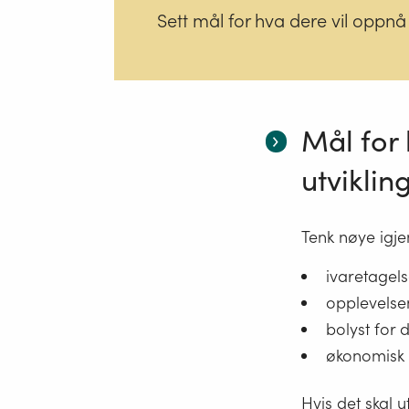
Sett mål for hva dere vil oppn
Mål for
utviklin
Tenk nøye igje
ivaretagels
opplevelse
bolyst for 
økonomisk 
Hvis det skal 