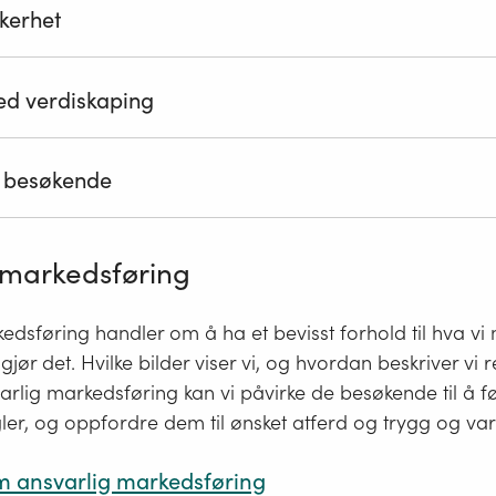
kkerhet
en vil framstå som autentisk og intakt
or god informasjon og tilrettelegging for å unngå
jon for antall unødvendige redningsaksjoner (som kan f
sjoner/forbud som begrenser allemannsretten
ed verdiskaping
d informasjon, vann, nok mat og klær mm)
e besøkende
 være delt opp i sosial og kulturell verdiskaping og ø
ng:
n god opplevelse for alle besøkende og gjennom dette 
l økt stolthet lokalt over egne natur- og kulturverdier
tig positivt omdømme
 markedsføring
il rette for at de besøkende bidrar til mer økonomisk ve
tetilfredshet
unødvendige redningsaksjoner
edsføring handler om å ha et bevisst forhold til hva vi
jør det. Hvilke bilder viser vi, og hvordan beskriver vi 
lig markedsføring kan vi påvirke de besøkende til å f
er, og oppfordre dem til ønsket atferd og trygg og var
m ansvarlig markedsføring