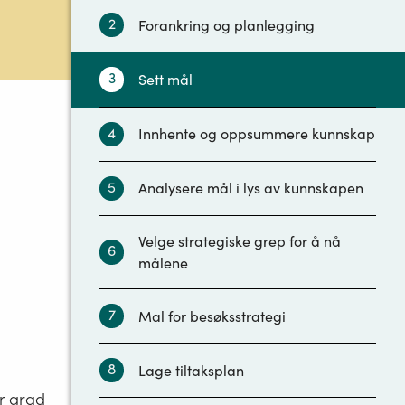
2
Forankring og planlegging
3
Sett mål
4
Innhente og oppsummere kunnskap
5
Analysere mål i lys av kunnskapen
Velge strategiske grep for å nå
6
målene
7
Mal for besøksstrategi
8
Lage tiltaksplan
or grad