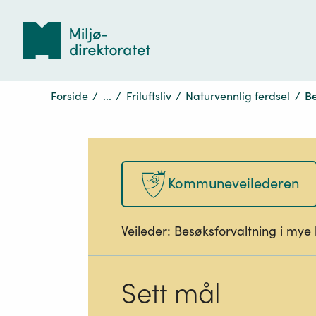
Tilbake
til
forsiden
Forside
/
...
/
Friluftsliv
/
Naturvennlig ferdsel
/
Be
Kommuneveilederen
Veileder:
Besøksforvaltning i mye
Sett mål