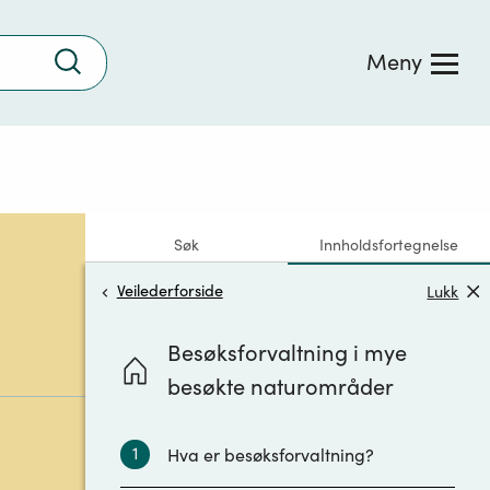
Trykk
Meny
for
å
søke
Søk
Innholdsfortegnelse
Veilederforside
Lukk
Besøksforvaltning i mye
besøkte naturområder
1
Hva er besøksforvaltning?