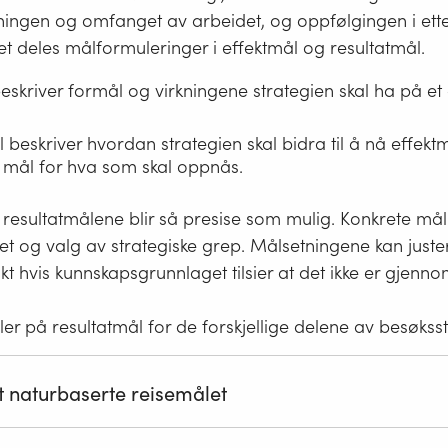
ngen og omfanget av arbeidet, og oppfølgingen i etter
et deles målformuleringer i effektmål og resultatmål.
eskriver formål og virkningene strategien skal ha på et
 beskriver hvordan strategien skal bidra til å nå effekt
e mål for hva som skal oppnås.
t resultatmålene blir så presise som mulig. Konkrete mål v
t og valg av strategiske grep. Målsetningene kan juste
kt hvis kunnskapsgrunnlaget tilsier at det ikke er gjenno
er på resultatmål for de forskjellige delene av besøksst
t naturbaserte reisemålet
s kvaliteter skal bevares på en måte som gjør at det in