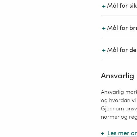
+
Mål for si
fremtid
sørge f
nullvis
restrik
+
Mål for br
med go
+
Mål for d
Målene kan
verdiskapi
skape e
bidra ti
langsik
Ansvarlig
legge t
økt gjes
lokalt
færre 
Ansvarlig mark
og hvordan vi g
Gjennom ansvar
normer og regl
Les mer o