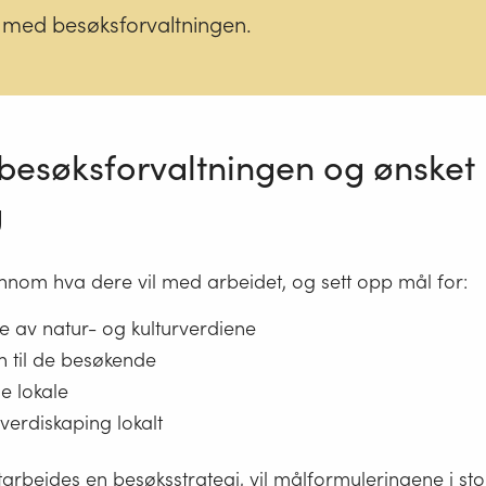
å med besøksforvaltningen.
 besøksforvaltningen og ønsket
g
nnom hva dere vil med arbeidet, og sett opp mål for:
e av natur- og kulturverdiene
n til de besøkende
de lokale
verdiskaping lokalt
utarbeides en besøksstrategi, vil målformuleringene i st