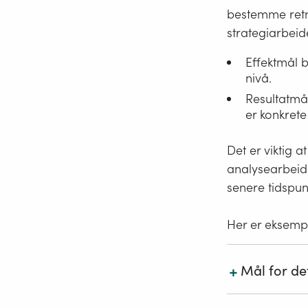
bestemme retni
strategiarbeid
Effektmål b
nivå.
Resultatmål
er konkret
Det er viktig a
analysearbeide
senere tidspun
Her er eksempl
+
Mål for de
området