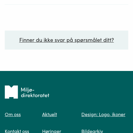
Finner du ikke svar på spørsmålet ditt?
Ditt spørsmål*
Tilbake
til
Om oss
Aktuelt
Design: Logo, ikoner
forsiden
Spør oss
Kontakt oss
Høringer
Bildearkiv