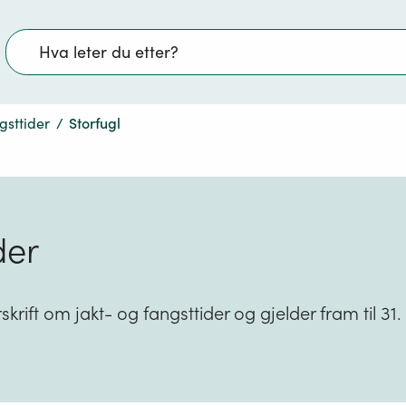
Søk
gsttider
/
Storfugl
der
rskrift om jakt- og fangsttider og gjelder fram til 31