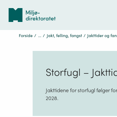
Tilbake
til
forsiden
Forside
/
...
/
Jakt, felling, fangst
/
Jakttider og fan
Storfugl – Jaktti
Jakttidene for storfugl følger fo
2028.