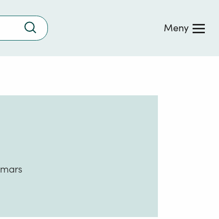
Trykk
Meny
for
å
søke
. mars