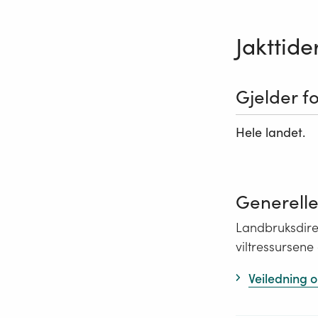
Jakttide
Gjelder f
Hele landet.
Generelle 
Landbruksdire
viltressursene
Veiledning 