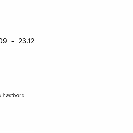
.09
23.12
e høstbare