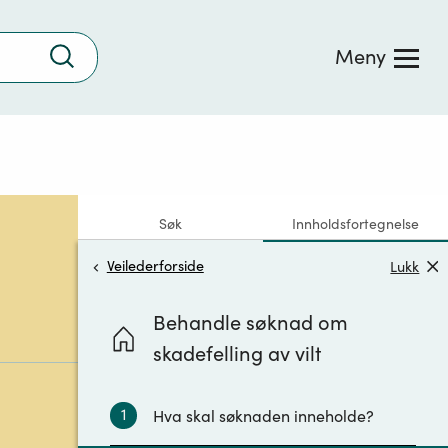
Trykk
Meny
for
å
søke
Søk
Innholdsfortegnelse
Veilederforside
Lukk
Behandle søknad om
skadefelling av vilt
1
Hva skal søknaden inneholde?