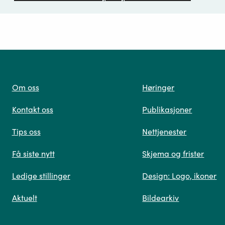
ørsmål*
Om oss
Høringer
Kontakt oss
Publikasjoner
 oss
Tips oss
Nettjenester
Få siste nytt
Skjema og frister
Ledige stillinger
Design: Logo, ikoner
Når du skriver spørsmålet ditt, gjør vi et søk og viser
Aktuelt
Bildearkiv
deg vår mest relevante informasjon.