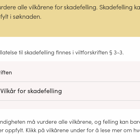
re alle vilkårene for skadefelling. Skadefelling k
pfylt i søknaden.
llatelse til skadefelling finnes i viltforskriften § 3-3.
riften
Vilkår for skadefelling
m har beslutningsmyndighet etter § 3-4 til § 3-6 kan etter søk
lse til uttak for å stanse eller avverge skade hvis følgende vilkår
digheten må vurdere alle vilkårene, og felling kan bare 
a.
Skaden er eller kan bli av vesentlig økonomisk betydning.
 er oppfylt. Klikk på vilkårene under for å lese mer om h
b.
Skadeforebyggende tiltak er i rimelig utstrekning forsøkt, vu