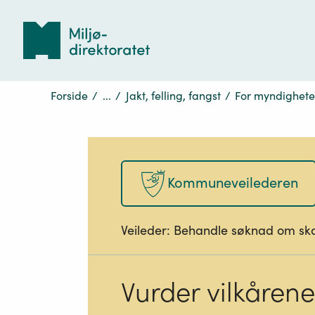
Tilbake
til
forsiden
Forside
/
...
/
Jakt, felling, fangst
/
For myndighete
Kommuneveilederen
Veileder:
Behandle søknad om skad
Vurder vilkårene