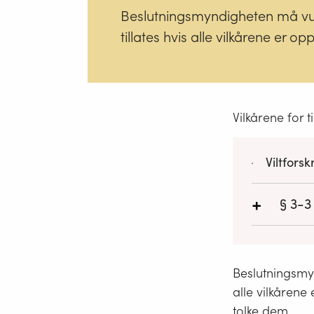
Beslutningsmyndigheten må vurde
tillates hvis alle vilkårene er op
Vilkårene for ti
Viltforsk
+
§ 3-3
Den so
tillate
Beslutningsmyn
alle vilkårene
tolke dem.