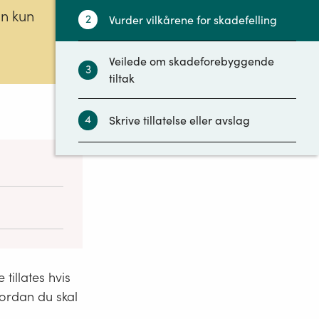
an kun
2
Vurder vilkårene for skadefelling
Veilede om skadeforebyggende
3
tiltak
4
Skrive tillatelse eller avslag
nad gi
 er oppfylt:
tillates hvis
vordan du skal
rdert ut fra