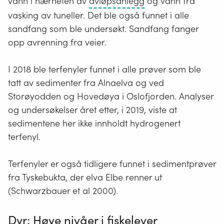
Ethvert
vann i nærheten av
avløpsanlegg
og vann fra
silt,
avløp
anlegg
vasking av tuneller. Det ble også funnet i alle
leire
og
for
sandfang som ble undersøkt. Sandfang fanger
og
overvann.
håndtering
opp avrenning fra veier.
rester
Avløpsvannet
av
etter
kan
avløpsvann,
I 2018 ble terfenyler funnet i alle prøver som ble
dyr
bestå
og
tatt av sedimenter fra Alnaelva og ved
og
av
som
Storøyodden og Hovedøya i Oslofjorden. Analyser
planter
en
består
og undersøkelser året etter, i 2019, viste at
som
blanding
av
sedimentene her ikke innholdt hydrogenert
dekker
av
en
terfenyl.
bunnen
alle
eller
i
komponentene,
flere
Terfenyler er også tidligere funnet i sedimentprøver
sjø
eller
av
fra Tyskebukta, der elva Elbe renner ut
og
bare
følgende
(Schwarzbauer et al 2000).
vassdrag.
en
hovedkomponenter
av
avløpsnett,
Dyr: Høye nivåer i fiskelever