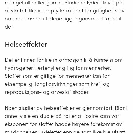
mangelfulle eller gamle. Studiene tyder likevel på
at stoffet ikke vil oppfylle kriteriet for giftighet, selv
om noen av resultatene ligger ganske tett opp til
det.
Helseeffekter
Det er finnes for lite informasjon til å kunne si om
hydrogenert terfenyl er giftig for mennesker.
Stoffer som er giftige for mennesker kan for
eksempel gi langtidsvirkninger som kreft og
reproduksjons- og arvestoffskader.
Noen studier av helseeffekter er gjennomført. Blant
annet viste en studie på rotter at fostre som var
eksponert for stoffet hadde høyere forekomst av
misdannelser i skjelettet enn de som ikke ble utsatt