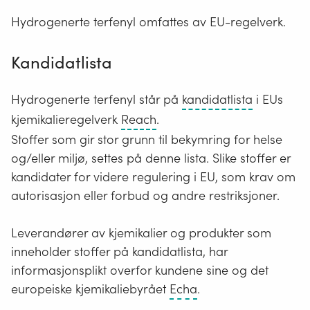
Hydrogenerte terfenyl omfattes av EU-regelverk.
Kandidatlista
Stoffer
Hydrogenerte terfenyl står på
kandidatlista
i EUs
som
Reach
kjemikalieregelverk
Reach
.
gir
står
Stoffer som gir stor grunn til bekymring for helse
stor
for
og/eller miljø, settes på denne lista. Slike stoffer er
grunn
Registration,
kandidater for videre regulering i EU, som krav om
til
Evaluation,
autorisasjon eller forbud og andre restriksjoner.
bekymrin
Authorisation
and
Leverandører av kjemikalier og produkter som
restriction
inneholder stoffer på kandidatlista, har
of
informasjonsplikt overfor kundene sine og det
Chemicals
Det
europeiske kjemikaliebyrået
Echa
.
europeiske