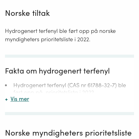
kjemikaliebyrået
Norske tiltak
(Echa)
Hydrogenert terfenyl ble ført opp på norske
myndigheters prioritetsliste i 2022.
Fakta om hydrogenert terfenyl
Hydrogenert terfenyl (CAS nr 61788-32-7) ble
ført opp på prioritetslista i 2022.
+
Vis mer
Hydrogenert terfenyl er også kjent som
Therminol 66 og Fragoltherm 660.
Stoffet er en kompleks stoffblanding som består
av flere forbindelser.
Norske myndigheters prioritetsliste
Det dannes når terfenyler (som er en gruppe