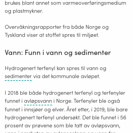
brukes blant annet som varmeoverføringsmedium
og plastmykner.
Overvåkningsrapporter fra både Norge og
Tyskland viser at stoffet spres til miljøet.
Vann: Funn i vann og sedimenter
Hydrogenert terfenyl kan spres til vann og
Sedimenter
sedimenter
via det kommunale avløpet.
er
løse
I 2018 ble både hydrogenert terfenyl og terfenyler
masser
Omfatter
funnet i
avløpsvann
i Norge. Terfenyler ble også
av
både
funnet i innsjøer og elver. Året etter, i 2019, ble bare
stein,
sanitært
hydrogenert terfenyl undersøkt. Det ble funnet i 56
grus,
avløpsvann,
prosent av prøvene som ble tatt av avløpsvann,
sand,
industrielt