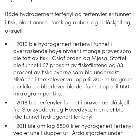
komponentene.
renseanlegg
og
Både hydrogernert terfenyl og terfenyler er funnet
utslippsanordning.
i fisk, blant annet i torsk og abbor, og i blåskjell og
o-skjell.
I 2019 ble hydrogernert terfenyl funnet i
overraskende høye nivåer i mange prøver som
ble tatt av fisk i Oslofjorden og Mjøsa. Stoffet
ble funnet i 67 prosent av fiskefiletene og 83
prosent av fiskeleverne som ble undersøkt.
Nivåene i torskelever var opp til 300 mikrogram
per kilo. I abborlever ble det funnet opp til 650
mikrogram per kilo.
I 2018 ble terfenyler funnet i prøver av blåskjell
fra Storøyodden og Hovedøya, men det ble
ikke funnet hydrogenert terfenyl.
I 2011 ble om lag 6800 liter hydrogenert terfenyl
ved et uhell sluppet ut i Årdalsfjorden under