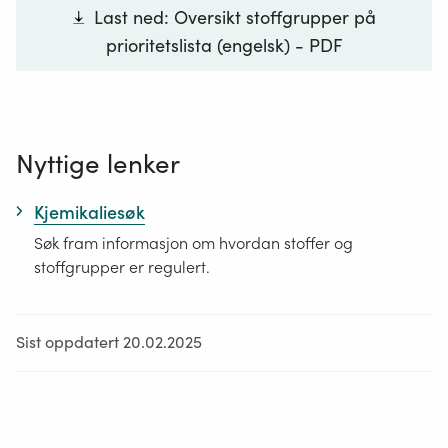
Last ned: Oversikt stoffgrupper på
forurensing, har ansvar for å beskrive om det
prioritetslista (engelsk) - PDF
blir forventa utslipp av stoff på prioritetslista.
Stoffer som oppfyller kriteriene for persistens,
bioakkumulering og giftighet (PBT/vPvB-
kriterier) og tilsvarende bekymring blir ført opp
Nyttige lenker
på lista. Formelt blir det vedtatt nye stoff på
prioritetslista gjennom budsjettbehandlingen i
Kjemikaliesøk
Stortinget. Mange av stoffene på lista er alt
Søk fram informasjon om hvordan stoffer og
omfattende regulert.
stoffgrupper er regulert.
Lukk
Sist oppdatert 20.02.2025