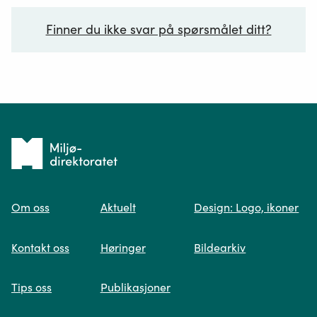
Finner du ikke svar på spørsmålet ditt?
Ditt spørsmål*
Tilbake
til
Om oss
Aktuelt
Design: Logo, ikoner
forsiden
Spør oss
Kontakt oss
Høringer
Bildearkiv
Når du skriver spørsmålet ditt, gjør vi et
Tips oss
Publikasjoner
søk og viser deg vår mest relevante
informasjon.