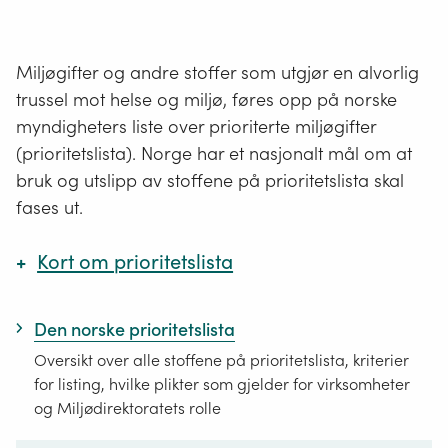
aromatiske forbindelser) tilsettes hydrogen. Da
endres deler av molekylet slik at det ikke lenger
er aromatisk og stoffet får andre egenskaper.
Miljøgifter og andre stoffer som utgjør en alvorlig
Hvilke deler av terfenylet som hydrogeneres
trussel mot helse og miljø, føres opp på norske
kan ikke styres, og det dannes derfor en
myndigheters liste over prioriterte miljøgifter
kompleks blanding av ulike forbindelser som
spenner fra fullstendig hydrogenerte HT3-er til
(prioritetslista). Norge har et nasjonalt mål om at
fullstendig aromatiske terfenyler.
bruk og utslipp av stoffene på prioritetslista skal
fases ut.
Eksempler på relevante strukturer p-terfenyl:
Kort om prioritetslista
Den norske prioritetslista er ikke et regelverk eller
Den norske prioritetslista
en forbudsliste, men fungerer som et viktig
Oversikt over alle stoffene på prioritetslista, kriterier
verktøy for hvilke stoffer myndighetene skal
for listing, hvilke plikter som gjelder for virksomheter
jobbe spesielt med og som næringslivet bør
og Miljødirektoratets rolle
jobbe for reduksjon i bruk eller utslipp av. Alle
virksomheter som må søke om tillatelse til