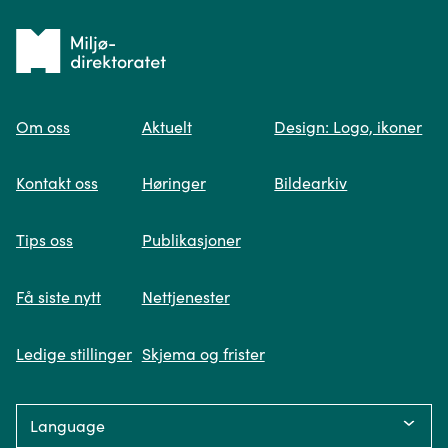
Tilbake
til
Om oss
Aktuelt
Design: Logo, ikoner
forsiden
Spør oss
Kontakt oss
Høringer
Bildearkiv
Når du skriver spørsmålet ditt, gjør vi et
Tips oss
Publikasjoner
søk og viser deg vår mest relevante
informasjon.
Få siste nytt
Nettjenester
Ledige stillinger
Skjema og frister
Fikk du ikke svar på spørsmålet ditt?
Language:
Trykk på knappen under og fyll inn