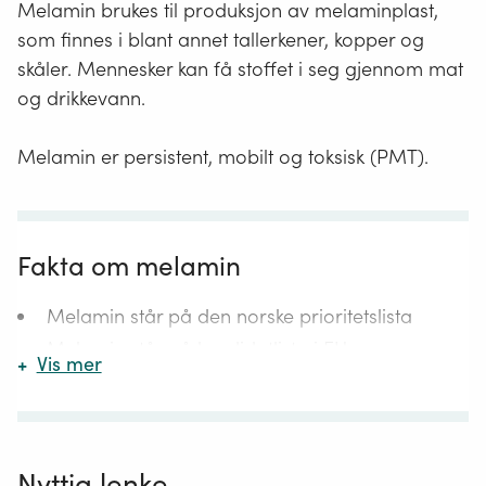
Melamin brukes til produksjon av melaminplast,
som finnes i blant annet tallerkener, kopper og
skåler. Mennesker kan få stoffet i seg gjennom mat
og drikkevann.
Melamin er persistent, mobilt og toksisk (PMT).
Fakta om melamin
Melamin står på den norske prioritetslista
Stoffer
Melamin står på
kandidatlista
i EUs
+
Vis mer
som
Reach
kjemikalieregelverk
Reach
fordi det er et PMT-
gir
står
stoff.
stor
for
Det vi si at stoffet brytes svært sakte ned i
grunn
Registration,
miljøet (P), er svært mobilt i miljøet (M) og er
til
Evaluation,
Nyttig lenke
kreftfremkallende og skadelig for nyrene (T).