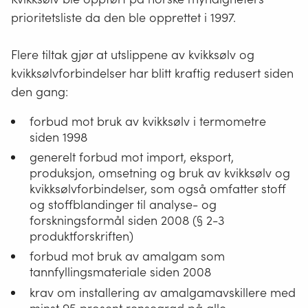
husholdningsutstyr
prioritetsliste da den ble opprettet i 1997.
og
klær
Flere tiltak gjør at utslippene av kvikksølv og
kan
kvikksølvforbindelser har blitt kraftig redusert siden
være
den gang:
EE-
produkter
forbud mot bruk av kvikksølv i termometre
siden 1998
generelt forbud mot import, eksport,
produksjon, omsetning og bruk av kvikksølv og
kvikksølvforbindelser, som også omfatter stoff
og stoffblandinger til analyse- og
forskningsformål siden 2008 (§ 2-3
produktforskriften)
forbud mot bruk av amalgam som
tannfyllingsmateriale siden 2008
krav om installering av amalgamavskillere med