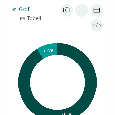
Graf
Tabell
8,77%
91,2%