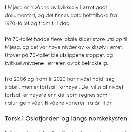
rester
I Mjøsa er nivåene av kvikksølv i ørret godt
etter
dokumentert, og det finnes data helt tilbake fra
dyr
1970-tallet og fram til i dag.
og
planter
På 70-tallet hadde flere lokale kilder store utslipp til
som
Mjøsa, og det var høye nivåer av kvikksølv i ørret.
dekker
Utover på 70-tallet ble utslippene stoppet, og
bunnen
kvikksølvnivåene i ørreten avtok betraktelig.
i
sjø
Fra 2006 og fram til 2020 har nivået holdt seg
og
stabilt, men er fortsatt forhøyet. Det vil si at nivået
vassdrag.
fortsatt er høyere enn det som regnes som
naturlige nivåer. Nivåene varierer fra år til år.
Torsk i Oslofjorden og langs norskekysten