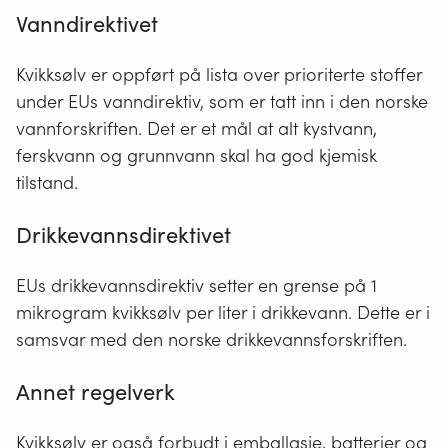
ledning.
Vanndirektivet
Både
leker,
Kvikksølv er oppført på lista over prioriterte stoffer
husholdningsutstyr
under EUs vanndirektiv, som er tatt inn i den norske
og
vannforskriften. Det er et mål at alt kystvann,
klær
ferskvann og grunnvann skal ha god kjemisk
kan
tilstand.
være
EE-
Drikkevannsdirektivet
produkter.
Elektriske
EUs drikkevannsdirektiv setter en grense på 1
og
mikrogram kvikksølv per liter i drikkevann. Dette er i
elektroniske
samsvar med den norske drikkevannsforskriften.
produkter
(EE-
Annet regelverk
produkter)
er
Kvikksølv er også forbudt i emballasje, batterier og