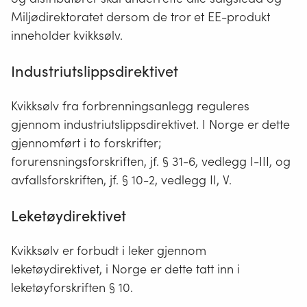
Hazardous
(EE-
Miljødirektoratet dersom de tror et EE-produkt
Substances
produkter)
inneholder kvikksølv.
–
er
«begrensning
Industriutslippsdirektivet
gjenstander
i
det
Kvikksølv fra forbrenningsanlegg reguleres
bruk
går
gjennom industriutslippsdirektivet. I Norge er dette
av
strøm
gjennomført i to forskrifter;
farlige
gjennom.
forurensningsforskriften, jf. § 31-6, vedlegg I-III, og
stoffer»
Strømkilden
avfallsforskriften, jf. § 10-2, vedlegg II, V.
er
batteri
Leketøydirektivet
og/eller
fra
Kvikksølv er forbudt i leker gjennom
strømnettet
leketøydirektivet, i Norge er dette tatt inn i
via
leketøyforskriften § 10.
en