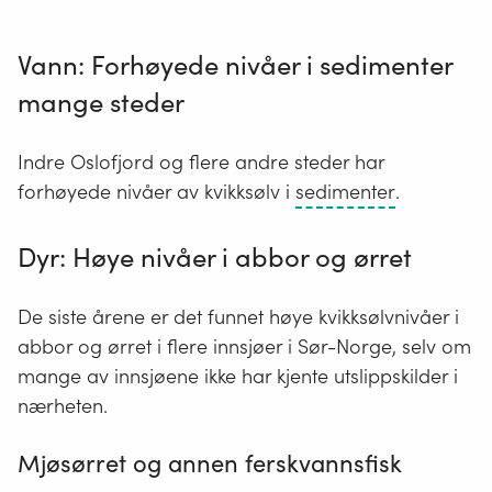
Vann: Forhøyede nivåer i sedimenter
mange steder
Indre Oslofjord og flere andre steder har
Sedimente
forhøyede nivåer av kvikksølv i
sedimenter
.
er
løse
Dyr: Høye nivåer i abbor og ørret
masser
av
De siste årene er det funnet høye kvikksølvnivåer i
stein,
abbor og ørret i flere innsjøer i Sør-Norge, selv om
grus,
mange av innsjøene ikke har kjente utslippskilder i
sand,
nærheten.
silt,
leire
Mjøsørret og annen ferskvannsfisk
og