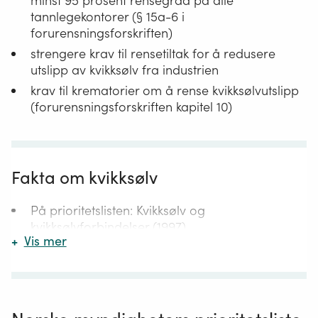
minst 95 prosent rensegrad på alle
tannlegekontorer (§ 15a-6 i
forurensningsforskriften)
strengere krav til rensetiltak for å redusere
utslipp av kvikksølv fra industrien
krav til krematorier om å rense kvikksølvutslipp
(forurensningsforskriften kapitel 10)
Fakta om kvikksølv
På prioritetslisten: Kvikksølv og
kvikksølvforbindelser (1997)
+
Vis mer
Kvikksølv er et grunnstoff (flytende metall ved
romtemperatur)
Sterkt bundet til sedimenter og organisk
materiale i naturen