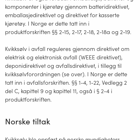
gjenstander
komponenter i kjøretøy gjennom batteridirektivet,
det
emballasjedirektivet og direktivet for kasserte
går
kjøretøy. I Norge er dette tatt inn i
strøm
produktforskriften §§ 2-15, 2-17, 2-18, 2-18a og 2-19.
gjennom.
Strømkilden
Kvikksølv i avfall reguleres gjennom direktivet om
er
elektrisk og elektronisk avfall (WEEE direktivet),
batteri
deponidirektivet og avfallsdirektivet, i tillegg til
og/eller
kvikksølvforordningen (se over). I Norge er dette
fra
tatt inn i avfallsforskriften. §§ 1-4, 1-22, Vedlegg 2
strømnettet
del C, kapittel 9 og kapittel 11, også i § 2-4 i
via
produktforskriften.
en
ledning.
Norske tiltak
Både
leker,
Kvikksølv ble oppført på norske myndigheters