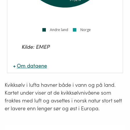
Andre land
Norge
Kilde:
EMEP
+
Om dataene
Navn
:
Kvikksølv i lufta havner både i vann og på land.
Kartet under viser at de kvikksølvnivåene som
Oppdateringsfrekvens
:
fraktes med luft og avsettes i norsk natur stort sett
Kilde
:
er lavere enn lenger sør og øst i Europa.
Lenke til kilde
:
https://www.emep.int/
Beskrivelse
: