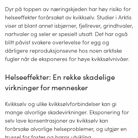
Dyr på toppen av næringskjeden har høy risiko for
helseeffekter forårsaket av kvikksølv. Studier i Arktis
viser at blant annet isbjørner, fjellrever, grindhvaler,
narhvaler og seler er spesielt utsatt. Det har også
blitt påvist svakere overlevelse for egg og
dårligere reproduksjonsevne hos noen arktiske
fugler når de eksponeres for høye kvikksølvnivåer.
Helseeffekter: En rekke skadelige
virkninger for mennesker
Kvikksølv og ulike kvikksølvforbindelser kan gi
mange alvorlige skadevirkninger. Eksponering for
selv lave konsentrasjoner av kvikksølv kan
forårsake alvorlige helseproblemer, og utgjør en
trussel for foster og barns utvikling.