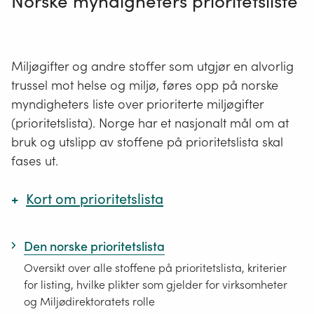
Norske myndigheters prioritetsliste
Kan omdannes til giftig metylkvikksølv
Hoper seg opp i organismer og
oppkonsentreres i næringskjeden, og er derfor
mest skadelig for dyr på toppen av
Miljøgifter og andre stoffer som utgjør en alvorlig
næringskjeden
trussel mot helse og miljø, føres opp på norske
Eksponering kan gi alvorlig skade på nerve-,
myndigheters liste over prioriterte miljøgifter
fordøyelses- og immunsystemet, i tillegg til
(prioritetslista). Norge har et nasjonalt mål om at
lunger, nyrer, hud og øyne
bruk og utslipp av stoffene på prioritetslista skal
CAS-nummer:
fases ut.
Metallisk kvikksølv:
7439-97-6
Dimetylkvikksølv:
593-74-8
Fenylkvikksølv forbindelser:
62-38-4
,
103-27-
Kort om prioritetslista
5
,
13302-00-6
med flere
Den norske prioritetslista er ikke et regelverk eller
Den norske prioritetslista
en forbudsliste, men fungerer som et viktig
Oversikt over alle stoffene på prioritetslista, kriterier
verktøy for hvilke stoffer myndighetene skal
for listing, hvilke plikter som gjelder for virksomheter
jobbe spesielt med og som næringslivet bør
og Miljødirektoratets rolle
jobbe for reduksjon i bruk eller utslipp av. Alle