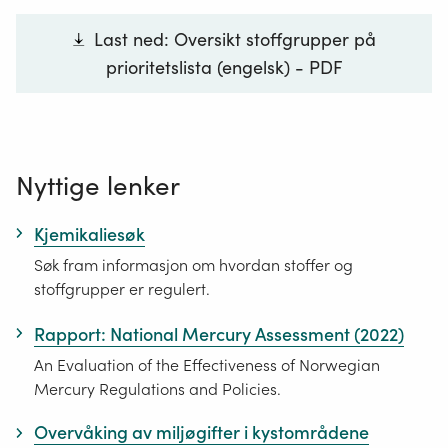
virksomheter som må søke om tillatelse til
Last ned: Oversikt stoffgrupper på
forurensing, har ansvar for å beskrive om det
prioritetslista (engelsk) - PDF
blir forventa utslipp av stoff på prioritetslista.
Stoffer som oppfyller kriteriene for persistens,
bioakkumulering og giftighet (PBT/vPvB-
kriterier) og tilsvarende bekymring blir ført opp
Nyttige lenker
på lista. Formelt blir det vedtatt nye stoff på
prioritetslista gjennom budsjettbehandlingen i
Kjemikaliesøk
Stortinget. Mange av stoffene på lista er alt
Søk fram informasjon om hvordan stoffer og
omfattende regulert.
stoffgrupper er regulert.
Rapport: National Mercury Assessment (2022)
Lukk
An Evaluation of the Effectiveness of Norwegian
Mercury Regulations and Policies.
Overvåking av miljøgifter i kystområdene