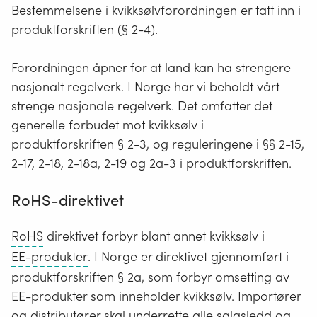
Bestemmelsene i kvikksølvforordningen er tatt inn i
produktforskriften (§ 2-4).
Forordningen åpner for at land kan ha strengere
nasjonalt regelverk. I Norge har vi beholdt vårt
strenge nasjonale regelverk. Det omfatter det
generelle forbudet mot kvikksølv i
produktforskriften § 2-3, og reguleringene i §§ 2-15,
2-17, 2-18, 2-18a, 2-19 og 2a-3 i produktforskriften.
RoHS-direktivet
RoHS
RoHS
direktivet forbyr blant annet kvikksølv i
står
Elektriske
EE-produkter
. I Norge er direktivet gjennomført i
for
og
produktforskriften § 2a, som forbyr omsetting av
Restrictions
elektroniske
EE-produkter som inneholder kvikksølv. Importører
of
produkter
og distributører skal underrette alle salgsledd og