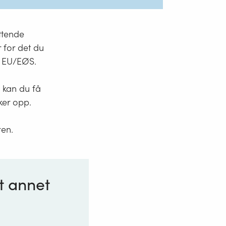
attende
r for det du
r EU/EØS.
g kan du få
øker opp.
ren.
nt annet