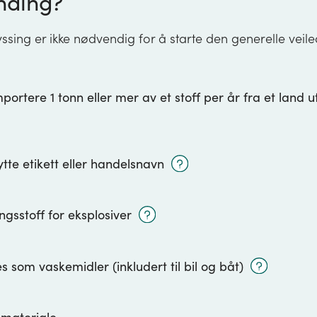
nding?
yssing er ikke nødvendig for å starte den generelle veil
mportere 1 tonn eller mer av et stoff per år fra et land u
Åpne
ytte etikett eller handelsnavn
hjelpetekst
Åpne
ngsstoff for eksplosiver
hjelpetekst
Åpne
s som vaskemidler (inkludert til bil og båt)
hjelpetekst