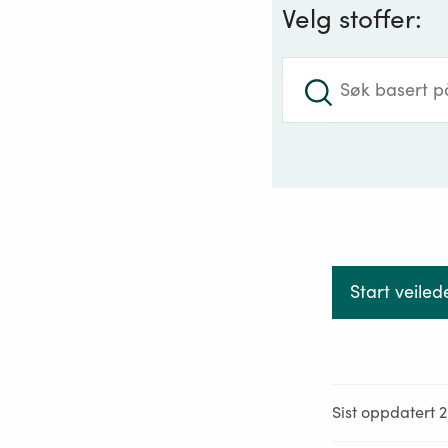
Velg stoffer:
Begrensn
Autorisa
Søk
:
Kandidat
Produktf
Forskrif
Prioritets
Merk at dett
som er omfa
kan det være
Start veiled
Lukk
Sist oppdatert 