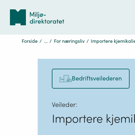
Tilbake
til
forsiden
Forside
/
...
/
For næringsliv
/
Importere kjemikali
Bedriftsveilederen
Veileder:
Importere kjemik