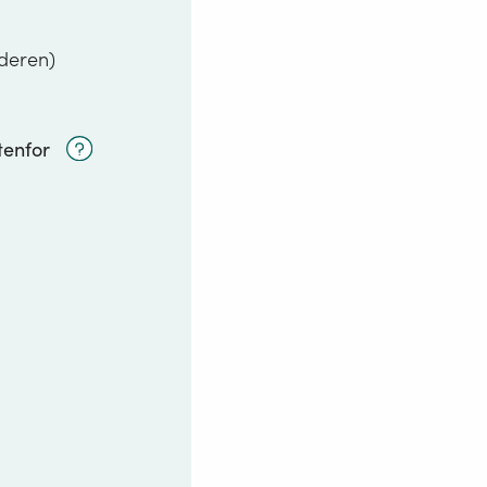
ederen)
Åpne
tenfor
hjelpetekst