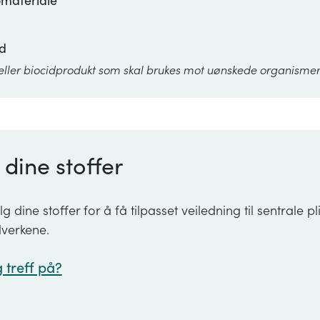
omateriale
id
f eller biocidprodukt som skal brukes mot uønskede organisme
dine stoffer
 dine stoffer for å få tilpasset veiledning til sentrale pli
lverkene.
 treff på?
reff på stoffer omfattet av: