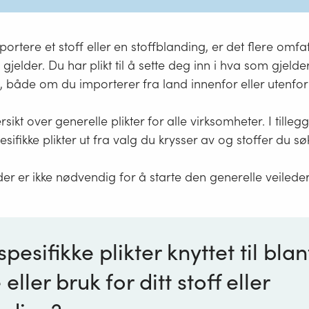
portere et stoff eller en stoffblanding, er det flere omf
gjelder. Du har plikt til å sette deg inn i hva som gjelde
, både om du importerer fra land innenfor eller utenfo
sikt over generelle plikter for alle virksomheter. I tilleg
esifikke plikter ut fra valg du krysser av og stoffer du s
er er ikke nødvendig for å starte den generelle veilede
spesifikke plikter knyttet til bla
ller bruk for ditt stoff eller