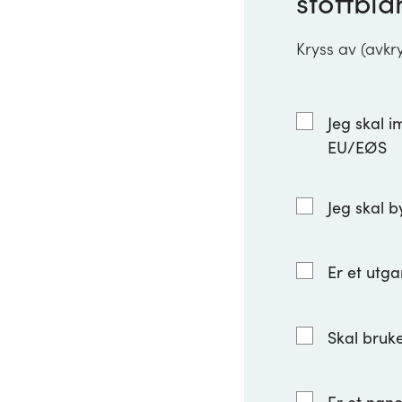
stoffbla
Kryss av (avkr
Jeg skal i
EU/EØS
Jeg skal b
Er et utga
Skal bruke