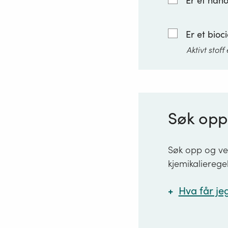
Er et nan
Er et bioc
Aktivt stof
Søk opp 
Søk opp og velg
kjemikalierege
Hva får jeg
Her får du t