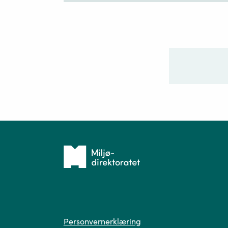
+
02.06.2021
|
Oppdatert med i
Giftinformasjonen i tråd me
Ditt sp
Tilbake
til
forsiden
Spør
Personvern
Personvernerklæring