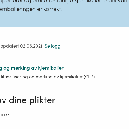
porterer og omsetter farlige kjemikalier er ansvarli
emballeringen er korrekt.
oppdatert 02.06.2021.
Se logg
ng og merking av kjemikalier
lassifisering og merking av kjemikalier (CLP)
av dine plikter
øre?