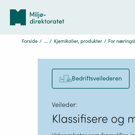
Tilbake
til
forsiden
Forside
/
...
/
Kjemikalier, produkter
/
For næringsl
Bedriftsveilederen
Veileder:
Klassifisere og 