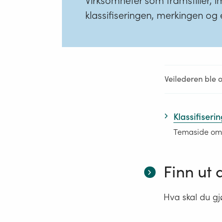
Virksomheter som framstiller, im
klassifiseringen, merkingen og 
Veilederen ble 
Klassifiseri
Temaside om k
Finn ut 
Hva skal du gj