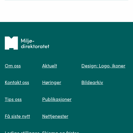
Ditt spørsmål*
Tilbake
til
Om oss
Aktuelt
Design: Logo, ikoner
forsiden
Spør oss
Kontakt oss
Høringer
Bildearkiv
Når du skriver spørsmålet ditt, gjør vi et
Tips oss
Publikasjoner
søk og viser deg vår mest relevante
informasjon.
Få siste nytt
Nettjenester
Ledige stillinger
Skjema og frister