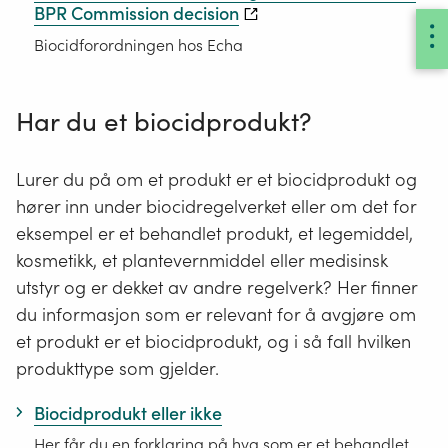
BPR Commission decision
Biocidforordningen hos Echa
Har du et biocidprodukt?
Lurer du på om
et produkt
er et biocidprodukt
og
hører inn under
b
iocidregelverket
eller om det
for
eksempel
er
et behandlet produkt, et legemiddel,
kosmetikk, et plantevernmiddel eller medisinsk
utstyr
og er dekket av andre regelverk
? Her finner
du informasjon som er relevant for å avgjøre om
et produkt er et biocidprodukt, og i så fall hvilken
produkt
type
som gjelder.
Biocidprodukt eller ikke
Her får du en forklaring på hva som er et behandlet