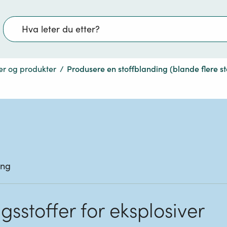
Søk
er og produkter
/
Produsere en stoffblanding (blande flere st
ing
sstoffer for eksplosiver