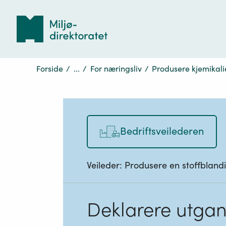
Tilbake
til
forsiden
Forside
/
...
/
For næringsliv
/
Produsere kjemikali
Bedriftsveilederen
Veileder:
Produsere en stoffbland
Deklarere utgang