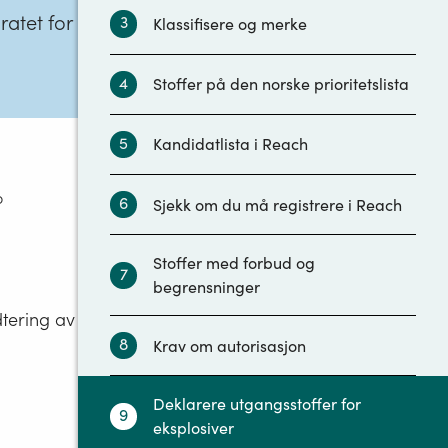
ratet for
3
Klassifisere og merke
4
Stoffer på den norske prioritetslista
5
Kandidatlista i Reach
o
6
Sjekk om du må registrere i Reach
Stoffer med forbud og
7
begrensninger
dtering av
8
Krav om autorisasjon
Deklarere utgangsstoffer for
9
eksplosiver