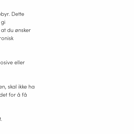
 sende inn
te oppgis.
ebyr. Dette
 gi
 at du ønsker
ktregisteret.
ronisk
osive eller
t over den
or
n, skal ikke ha
et for å få
.