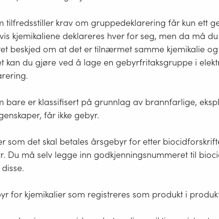
anglende opplysningene ved å endre deklarasjonen og
ponenter på nanoform
tt.
om en eller flere komponenter er på nanoform skal det
m tilfredsstiller krav om gruppedeklarering får kun ett g
 om nanonform hos Echa
vis kjemikaliene deklareres hver for seg, men da må du
ngsstoffer for eksplosiver
ukk
tet beskjed om at det er tilnærmet samme kjemikalie og
 utgangsstoffer for eksplosiver skal deklareres til produ
et kan du gjøre ved å lage en gebyrfritaksgruppe i elekt
krift om utgangsstoffer for eksplosiver
§2
og
§ 11
arering.
kalske data
vante fysikalske data
m bare er klassifisert på grunnlag av brannfarlige, ekspl
mengder
enskaper, får ikke gebyr.
om du skal melde inn årsmengder må du ha en oversik
tte mengden av hvert kjemikalie (stoff/stoffblanding) f
gående år.
 som det skal betales årsgebyr for etter biocidforskrifte
r. Du må selv legge inn godkjenningsnummeret til biocid
 disse.
byr for kjemikalier som registreres som produkt i produkt