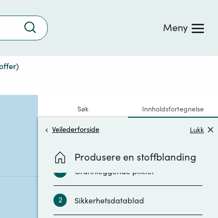
Trykk
Meny
for
å
søke
offer)
Søk
Innholdsfortegnelse
Veilederforside
Lukk
Produsere en stoffblanding
1
Grunnleggende plikter
2
Sikkerhetsdatablad