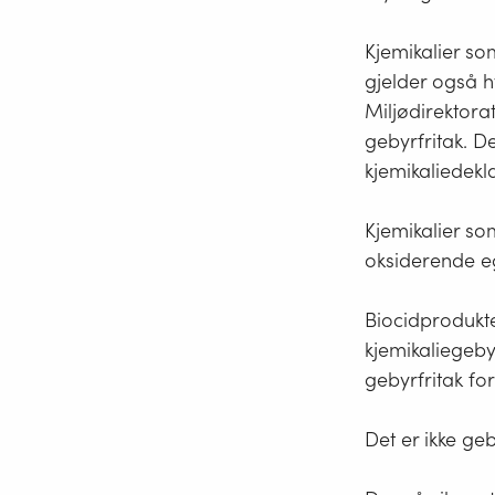
de m
Kom
på ny
Ders
Kjemikalier so
Mer
gjelder også h
Utga
L
Miljødirektora
Noen
gebyrfritak. D
Fors
kjemikaliedekl
Fysi
Rele
Kjemikalier so
Års
oksiderende eg
Ders
omsa
fore
Biocidprodukter
kjemikaliegeby
gebyrfritak for
Det er ikke ge