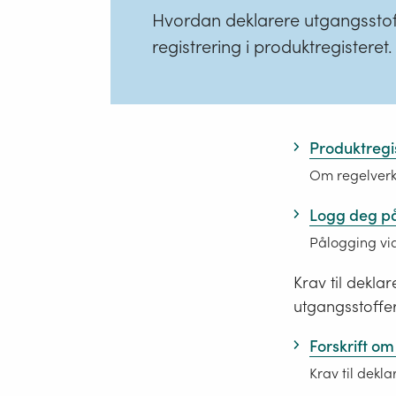
Hvordan deklarere utgangsstoff
registrering i produktregisteret. 
Produktregis
Om regelverke
Logg deg på
Pålogging via
Krav til deklar
utgangsstoffer
Forskrift om
Krav til dekla