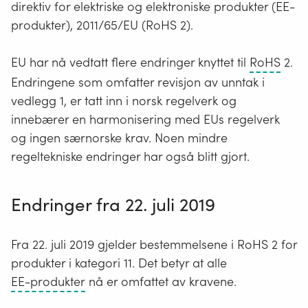
direktiv for elektriske og elektroniske produkter (EE-
produkter), 2011/65/EU (RoHS 2).
RoH
EU har nå vedtatt flere endringer knyttet til
RoHS
2.
står
Endringene som omfatter revisjon av unntak i
for
vedlegg 1, er tatt inn i norsk regelverk og
Restr
innebærer en harmonisering med EUs regelverk
of
og ingen særnorske krav. Noen mindre
Haza
regeltekniske endringer har også blitt gjort.
Subs
–
Endringer fra 22. juli 2019
«beg
i
Fra 22. juli 2019 gjelder bestemmelsene i RoHS 2 for
bruk
produkter i kategori 11. Det betyr at alle
av
Elektriske
EE-produkter
nå er omfattet av kravene.
farli
og
stoff