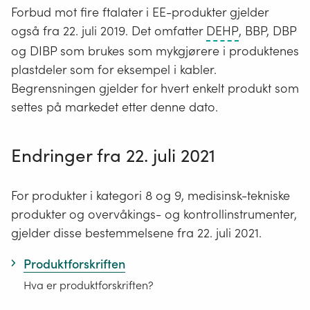
elektroniske
Forbud mot fire ftalater i EE-produkter gjelder
produkter
Di-
også fra 22. juli 2019. Det omfatter
DEHP
, BBP, DBP
(EE-
(2-
og DIBP som brukes som mykgjørere i produktenes
produkter)
etylheksyl)fta
plastdeler som for eksempel i kabler.
er
Begrensningen gjelder for hvert enkelt produkt som
gjenstander
settes på markedet etter denne dato.
det
går
Endringer fra 22. juli 2021
strøm
gjennom.
For produkter i kategori 8 og 9, medisinsk-tekniske
Strømkilden
produkter og overvåkings- og kontrollinstrumenter,
er
gjelder disse bestemmelsene fra 22. juli 2021.
batteri
og/eller
Produktforskriften
fra
Hva er produktforskriften?
strømnettet
via