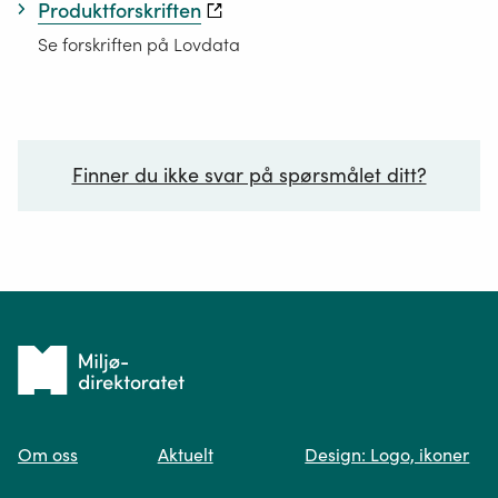
Produktforskriften
en
Se forskriften på Lovdata
ledning.
Både
leker,
husholdningsutstyr
Finner du ikke svar på spørsmålet ditt?
og
klær
kan
være
Ditt spørsmål*
EE-
produkter.
Elektriske
Tilbake
og
til
elektroniske
produkter
Om oss
Aktuelt
Design: Logo, ikoner
forsiden
Spør oss
(EE-