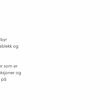
rbyr
gsblekk og
er som er
aksjoner og
r på