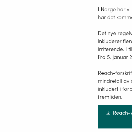
I Norge har vi
har det kommet
Det nye regelv
inkluderer fle
irriterende. I
Fra 5. januar 2
Reach-forskrif
mindretall av d
inkludert i fo
fremtiden.
Reach-v