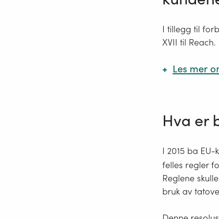
skadelig
kan frem
I tillegg til f
irritere
XVII til Reach
.
irritere
Hos Echa ka
Les mer o
over. Vær o
dvs. juridis
Tatoveri
eller pe
Klassifis
Hva er 
Bruk søkef
Et refer
I 2015 ba EU-
Full ing
felles regler 
2. Stoffer so
detaljer.
Reglene skulle
Her begrens
bruk av tatove
primære ar
"pH regu
fargestoffer
Denne resolusj