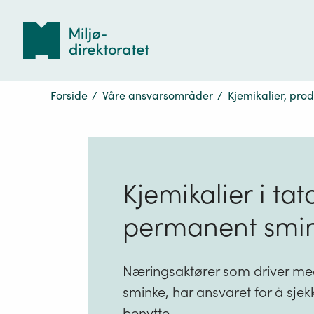
Tilbake
til
forsiden
Forside
/
Våre ansvarsområder
/
Kjemikalier, pro
Kjemikalier i ta
permanent smi
Næringsaktører som driver med
sminke, har ansvaret for å sjekk
benytte.