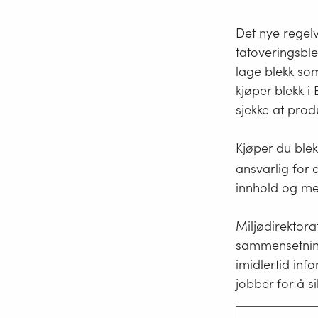
Det nye regelv
tatoveringsbl
lage blekk som
kjøper blekk i
sjekke at pro
Kjøper du blek
ansvarlig for 
innhold og me
Miljødirektora
sammensetning
imidlertid in
jobber for å s