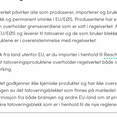
erket påvirker alle som produserer, importerer og bruk
ekk og permanent sminke i EU/EØS. Produsentene har et
 overholder grenseverdiene som er satt i regelverket. 
 EU/EØS og leverer til tatovører og de som bruker blekk
duktene er i overenstemmelse med regelverket.
k fra land utenfor EU, er du importør i henhold til
Reac
at tatoveringsproduktene overholder regelverket både n
rking.
tet godkjenner ikke kjemiske produkter og har ikke overs
en av det tatoveringsblekket som finnes på markedet.
formasjon fra både bransjen og andre EU-land om at p
ikre tatoveringsblekk som er i henhold til de nye reglene