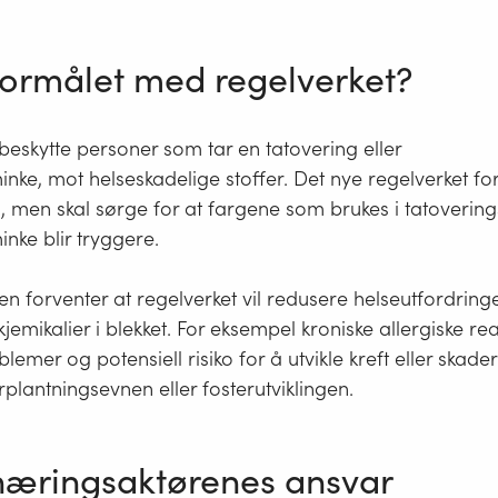
formålet med regelverket?
beskytte personer som tar en tatovering eller
ke, mot helseskadelige stoffer. Det nye regelverket fo
g, men skal sørge for at fargene som brukes i tatoverin
nke blir tryggere.
 forventer at regelverket vil redusere helseutfordring
kjemikalier i blekket. For eksempel kroniske allergiske re
emer og potensiell risiko for å utvikle kreft eller skade
orplantningsevnen eller fosterutviklingen.
næringsaktørenes ansvar