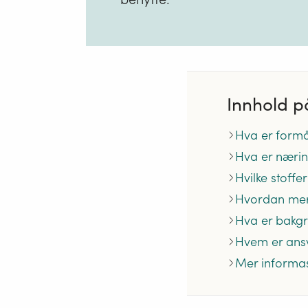
Innhold p
Hva er formå
Hva er næri
Hvilke stoff
Hvordan mer
Hva er bakgr
Hvem er ansv
Mer informa