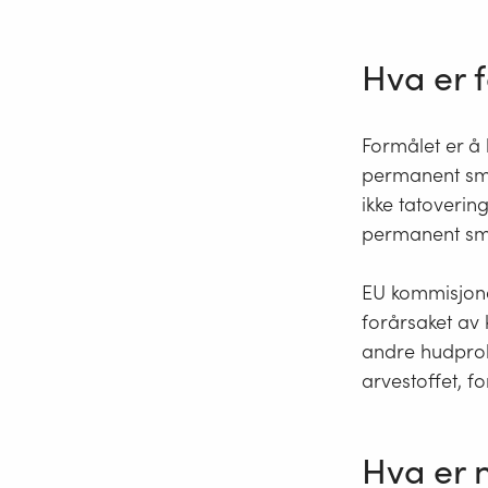
Hva er 
Formålet er å 
permanent smin
ikke tatoverin
permanent smi
EU kommisjonen
forårsaket av 
andre hudprobl
arvestoffet, f
Hva er 