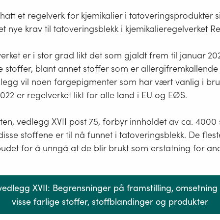
 hatt et regelverk for kjemikalier i tatoveringsprodukter
 nye krav til tatoveringsblekk i kjemikalieregelverket R
erket er i stor grad likt det som gjaldt frem til januar 2
re stoffer, blant annet stoffer som er allergifremkallende
 tillegg vil noen fargepigmenter som har vært vanlig i bru
022 er regelverket likt for alle land i EU og EØS.
ten, vedlegg XVII post 75, forbyr innholdet av ca. 4000 s
isse stoffene er til nå funnet i tatoveringsblekk. De flest
rbudet for å unngå at de blir brukt som erstatning for and
edlegg XVII: Begrensninger på framstilling, omsetning
visse farlige stoffer, stoffblandinger og produkter