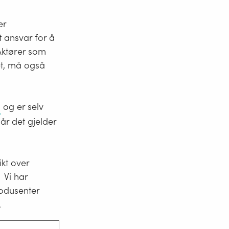
er
 ansvar for å
Aktører som
et, må også
Reach
h
og er selv
står
år det gjelder
for
Registration,
Evaluation,
ikt over
Authorisation
 Vi har
and
rodusenter
restriction
.
of