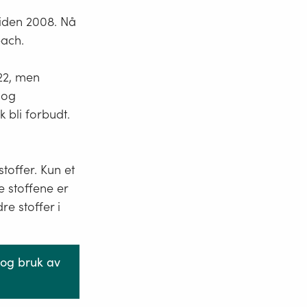
 siden 2008. Nå
each.
022, men
 og
k bli forbudt.
toffer. Kun et
e stoffene er
re stoffer i
 og bruk av