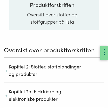
Produktforskriften
Regelverk
CLP
og for tilgrensende regelverk som for
om
eksempel transport av farlig gods og
Oversikt over stoffer og
klassifisering
utgangsstoffer for eksplosiver.
stoffgrupper på lista
og
Direktoratet for samfunnssikkerhet og beredskap
merking
av
kjemikalier
Oversikt over produktforskriften
Kapittel 2: Stoffer, stoffblandinger
+
og produkter
Kapitlene gjelder reguleringer av stoffer,
Kapittel 2a: Elektriske og
+
stoffblandinger og produkter som ikke er nevnt
elektroniske produkter
andre steder i produktforskriften.