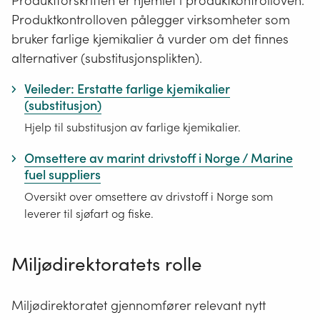
Produktforskriften er hjemlet i produktkontrolloven.
er
Produktkontrolloven pålegger virksomheter som
gjenstander
bruker farlige kjemikalier å vurder om det finnes
det
alternativer (substitusjonsplikten).
går
strøm
Veileder: Erstatte farlige kjemikalier
gjennom.
(substitusjon)
Strømkilden
Hjelp til substitusjon av farlige kjemikalier.
er
batteri
Omsettere av marint drivstoff i Norge / Marine
og/eller
fuel suppliers
fra
Oversikt over omsettere av drivstoff i Norge som
strømnettet
leverer til sjøfart og fiske.
via
en
ledning.
Miljødirektoratets rolle
Både
leker,
Miljødirektoratet gjennomfører relevant nytt
husholdningsutstyr