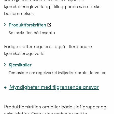
kjemikalieregleverk og i tillegg noen særnorske
bestemmelser.
Produktforskriften
Se forskriften på Lovdata
Farlige stoffer reguleres også i flere andre
kjemikalieregelverk.
Kjemikalier
Temasider om regelverket Miljødirektoratet forvalter
Myndigheter med tilgrensende ansvar
+
Arbeidstilsynet
Produktforskriften omfatter både stoffgrupper og
enkeltstoffer. Oversikten nedenfor er ikke