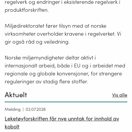
regelverk og endringer i eksisterende regelverk i
og
klær
produktforskriften.
kan
være
Miljødirektoratet fører tilsyn med at norske
EE-
virksomheter overholder kravene i regelverket. Vi
produkter
gir også råd og veiledning.
Norske miljømyndigheter deltar aktivt i
internasjonalt arbeid, både i EU og i arbeidet med
regionale og globale konvensjoner, for strengere
reguleringer av stadig flere stoffer.
Aktuelt
Vis alle
Melding
02.07.2026
Leketøyforskriften får nye unntak for innhold av
kobolt