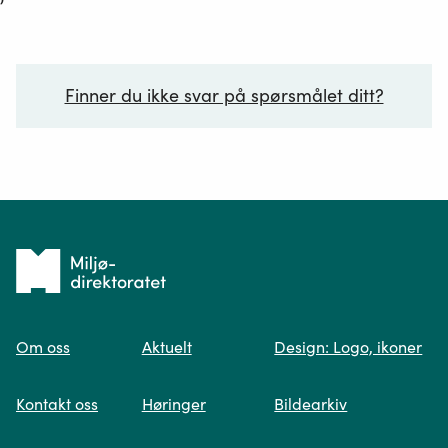
Finner du ikke svar på spørsmålet ditt?
Ditt spørsmål*
Tilbake
til
Om oss
Aktuelt
Design: Logo, ikoner
forsiden
Spør oss
Kontakt oss
Høringer
Bildearkiv
Når du skriver spørsmålet ditt, gjør vi et