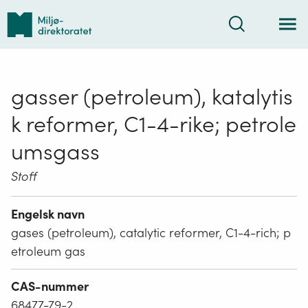
Tilbake
Søk
til
forsiden
gasser (petroleum), katalytis
k reformer, C1-4-rike; petrole
umsgass
Stoff
Engelsk navn
gases (petroleum), catalytic reformer, C1-4-rich; p
etroleum gas
CAS-nummer
68477-79-2