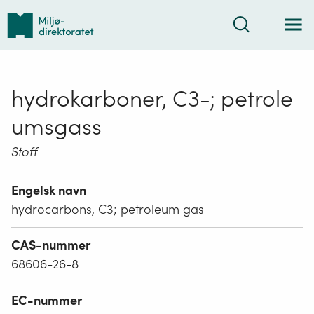
Tilbake
Søk
til
forsiden
hydrokarboner, C3-; petrole
umsgass
Stoff
Engelsk navn
hydrocarbons, C3; petroleum gas
CAS-nummer
68606-26-8
EC-nummer