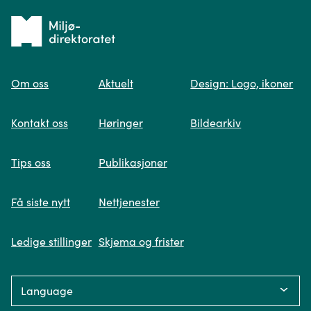
Tilbake
til
Om oss
Aktuelt
Design: Logo, ikoner
forsiden
Spør oss
Kontakt oss
Høringer
Bildearkiv
Når du skriver spørsmålet ditt, gjør vi et
Tips oss
Publikasjoner
søk og viser deg vår mest relevante
informasjon.
Få siste nytt
Nettjenester
Ledige stillinger
Skjema og frister
Fikk du ikke svar på spørsmålet ditt?
Language:
Trykk på knappen under og fyll inn