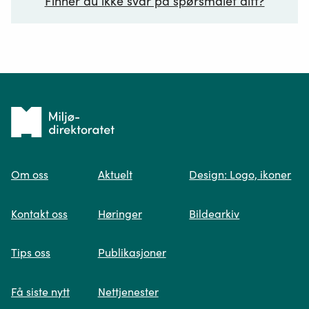
Finner du ikke svar på spørsmålet ditt?
Ditt spørsmål*
Tilbake
til
Om oss
Aktuelt
Design: Logo, ikoner
forsiden
Spør oss
Kontakt oss
Høringer
Bildearkiv
Når du skriver spørsmålet ditt, gjør vi et
Tips oss
Publikasjoner
søk og viser deg vår mest relevante
informasjon.
Få siste nytt
Nettjenester