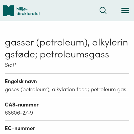
Tilbake
Søk
til
forsiden
gasser (petroleum), alkylerin
gsføde; petroleumsgass
Stoff
Engelsk navn
gases (petroleum), alkylation feed; petroleum gas
CAS-nummer
68606-27-9
EC-nummer