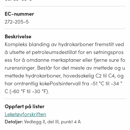
EC-nummer
272-205-5
Beskrivelse
Kompleks blanding av hydrokarboner fremstilt ved
å utsette et petroleumsdestillat for en søtningspros
ess for å omdanne merkaptaner eller fjerne sure fo
rurensninger. Består for det meste av mettede og u
mettede hydrokarboner, hovedsakelig C2 til C4, og
har omtrentlig kokePostsintervall fra -51 °C til -34 °
C (-60 °F til -30 °F).
Oppført på lister
Leketøyforskriften
Detaljer:
Vedlegg II, del III, punkt 4 A