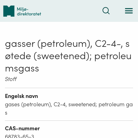
Tilbake
Søk
til
forsiden
gasser (petroleum), C2-4-, s
øtede (sweetened); petroleu
msgass
Stoff
Engelsk navn
gases (petroleum), C2-4, sweetened; petroleum ga
s
CAS-nummer
68783-65-3