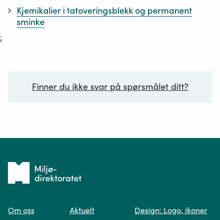
Kjemikalier i tatoveringsblekk og permanent
sminke
;
Finner du ikke svar på spørsmålet ditt?
Ditt spørsmål*
Tilbake
til
Om oss
Aktuelt
Design: Logo, ikoner
forsiden
Spør oss