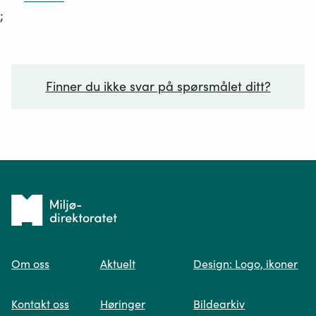
;
Finner du ikke svar på spørsmålet ditt?
Ditt spørsmål*
Tilbake
til
Om oss
Aktuelt
Design: Logo, ikoner
forsiden
Spør oss
Kontakt oss
Høringer
Bildearkiv