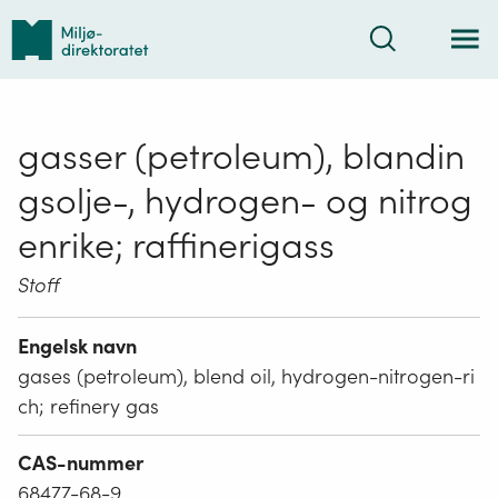
Tilbake
Søk
til
forsiden
gasser (petroleum), blandin
gsolje-, hydrogen- og nitrog
enrike; raffinerigass
Stoff
Engelsk navn
gases (petroleum), blend oil, hydrogen-nitrogen-ri
ch; refinery gas
CAS-nummer
68477-68-9