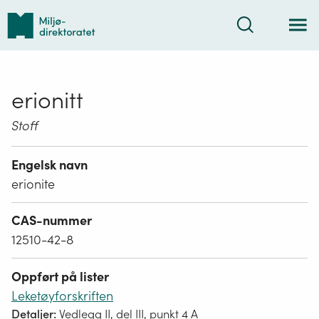
Tilbake
Søk
til
forsiden
erionitt
Stoff
Engelsk navn
erionite
CAS-nummer
12510-42-8
Oppført på lister
Leketøyforskriften
Detaljer:
Vedlegg II, del III, punkt 4 A