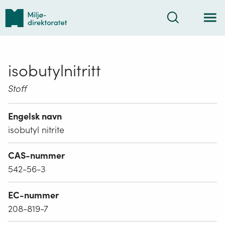
Tilbake
Søk
til
forsiden
isobutylnitritt
Stoff
Engelsk navn
isobutyl nitrite
CAS-nummer
542-56-3
EC-nummer
208-819-7