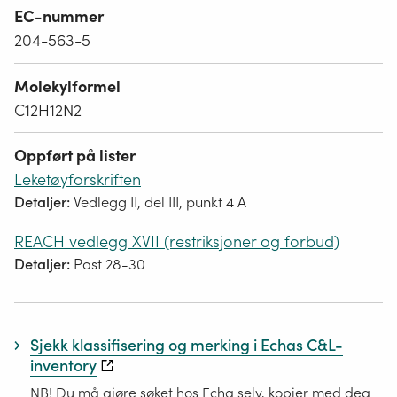
EC-nummer
204-563-5
Molekylformel
C12H12N2
Oppført på lister
Leketøyforskriften
Detaljer:
Vedlegg II, del III, punkt 4 A
REACH vedlegg XVII (restriksjoner og forbud)
Detaljer:
Post 28-30
Sjekk klassifisering og merking i Echas C&L-
inventory
NB! Du må gjøre søket hos Echa selv, kopier med deg