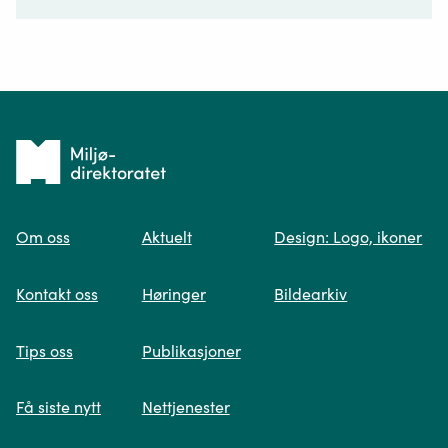
Ditt spørsmål*
Tilbake
til
Om oss
Aktuelt
Design: Logo, ikoner
forsiden
Spør oss
Kontakt oss
Høringer
Bildearkiv
Når du skriver spørsmålet ditt, gjør vi et
Tips oss
Publikasjoner
søk og viser deg vår mest relevante
informasjon.
Få siste nytt
Nettjenester