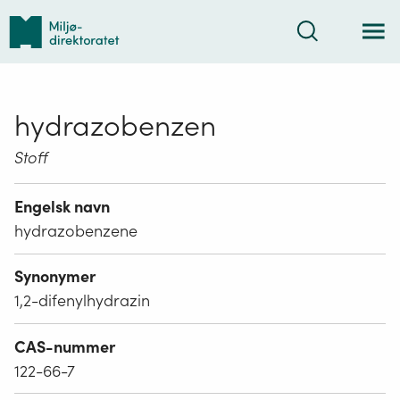
Tilbake
Søk
til
forsiden
hydrazobenzen
Stoff
Engelsk navn
hydrazobenzene
Synonymer
1,2-difenylhydrazin
CAS-nummer
122-66-7