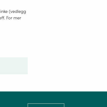
minke (vedlegg
eff. For mer
Language: