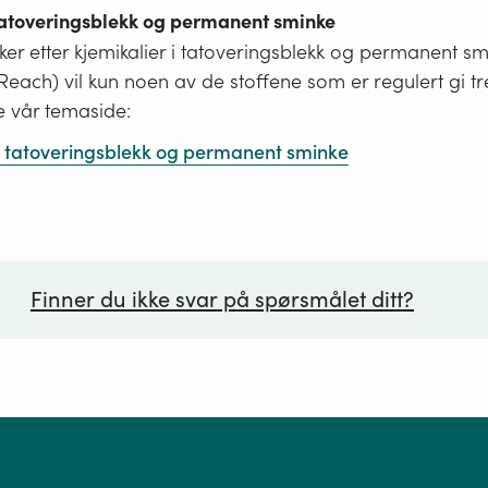
 tatoveringsblekk og permanent sminke
er etter kjemikalier i tatoveringsblekk og permanent s
i Reach) vil kun noen av de stoffene som er regulert gi tr
e vår temaside:
 i tatoveringsblekk og permanent sminke
Finner du ikke svar på spørsmålet ditt?
ørsmål*