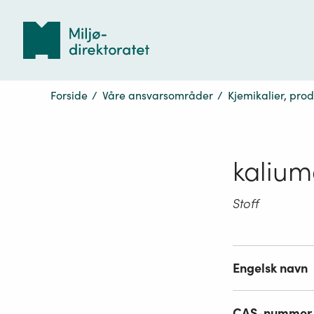
Tilbake
til
forsiden
Forside
/
Våre ansvarsområder
/
Kjemikalier, pro
kalium
Stoff
Engelsk navn
CAS-nummer