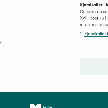
Kjemikalier i
Dersom du søk
XVII, post 75 
informasjon s
Kjemikalier
;
Ditt sp
Tilbake