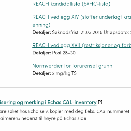
REACH kandidatlista (SVHC-lista)
REACH vedlegg XIV (stoffer underlagt kr
enning)
Detaljer:
Søknadsfrist: 21.03.2016 Utløpsdato: 
REACH vedlegg XVII (restriksjoner og for
Detaljer:
Post 28-30
Normverdier for forurenset grunn
Detaljer:
2 mg/kg TS
fisering og merking i Echas C&L-inventory
re søket hos Echa selv, kopier med deg f.eks. CAS-nummeret på
laimeren» nederst til høyre på Echas side