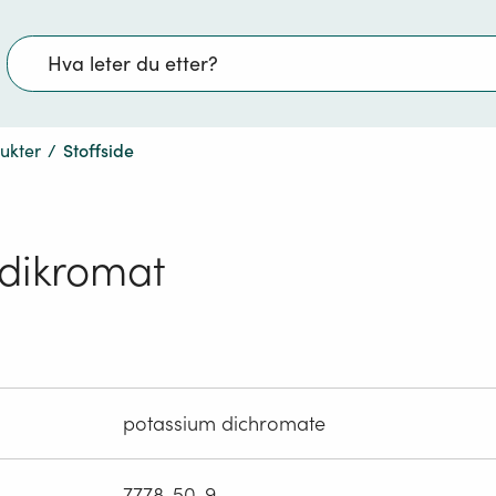
Søk
dukter
/
Stoffside
dikromat
potassium dichromate
7778-50-9