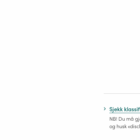
Sjekk klassi
NB! Du må gjø
og husk «disc