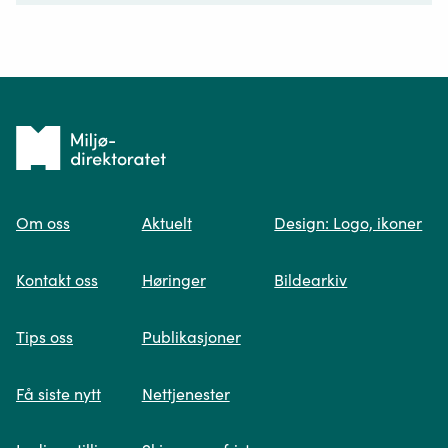
Ditt spørsmål*
Tilbake
til
Om oss
Aktuelt
Design: Logo, ikoner
forsiden
Spør oss
Kontakt oss
Høringer
Bildearkiv
Når du skriver spørsmålet ditt, gjør vi et
Tips oss
Publikasjoner
søk og viser deg vår mest relevante
informasjon.
Få siste nytt
Nettjenester