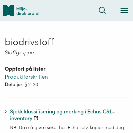
Tilbake
Søk
til
forsiden
biodrivstoff
Stoffgruppe
Oppført på lister
Produktforskriften
Detaljer:
§ 2-20
Sjekk klassifisering og merking i Echas C&L-
inventory
NB! Du må gjøre søket hos Echa selv, kopier med deg