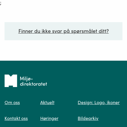
;
Finner du ikke svar på spørsmålet ditt?
Ditt spørsmål*
Tilbake
til
Om oss
Aktuelt
Design: Logo, ikoner
forsiden
Spør oss
Kontakt oss
Høringer
Bildearkiv