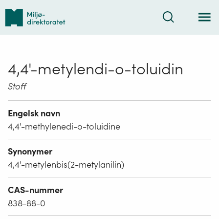
Tilbake
Søk
til
forsiden
4,4'-metylendi-o-toluidin
Stoff
Engelsk navn
4,4'-methylenedi-o-toluidine
Synonymer
4,4'-metylenbis(2-metylanilin)
CAS-nummer
838-88-0