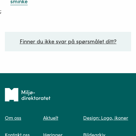
sminke
;
Finner du ikke svar på spørsmålet ditt?
Ditt spørsmål*
Tilbake
til
Om oss
Aktuelt
Design: Logo, ikoner
forsiden
Spør oss
Kontakt oss
Høringer
Bildearkiv