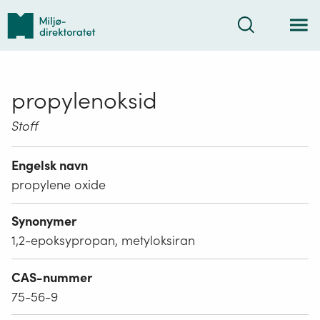
Tilbake
Søk
til
forsiden
propylenoksid
Stoff
Engelsk navn
propylene oxide
Synonymer
1,2-epoksypropan, metyloksiran
CAS-nummer
75-56-9