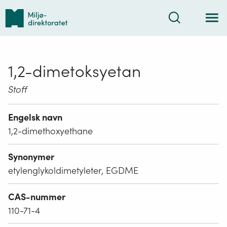
Tilbake
Søk
til
forsiden
1,2-dimetoksyetan
Stoff
Engelsk navn
1,2-dimethoxyethane
Synonymer
etylenglykoldimetyleter, EGDME
CAS-nummer
110-71-4