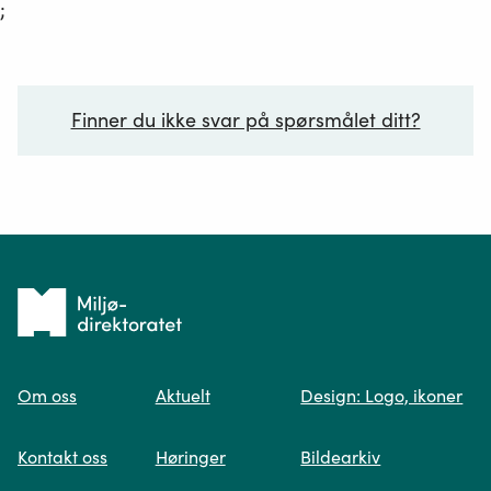
;
Finner du ikke svar på spørsmålet ditt?
Ditt spørsmål*
Tilbake
til
Om oss
Aktuelt
Design: Logo, ikoner
forsiden
Spør oss
Kontakt oss
Høringer
Bildearkiv