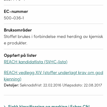
EC-nummer
500-036-1
Bruksområder
Stoffet brukes i forbindelse med herding av kjemisk
e produkter.
Oppført på lister
REACH kandidatlista (SVHC-lista)
REACH vedlegg XIV (stoffer underlagt krav om god
kjenning)
Detaljer:
Søknadsfrist: 22.02.2016 Utløpsdato: 22.08.2017
Sjekk klassifisering og merking i Echas C&L-