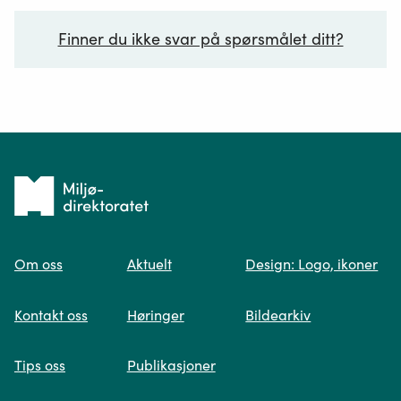
Finner du ikke svar på spørsmålet ditt?
Ditt spørsmål*
Tilbake
til
Om oss
Aktuelt
Design: Logo, ikoner
forsiden
Spør oss
Kontakt oss
Høringer
Bildearkiv
Når du skriver spørsmålet ditt, gjør vi et
Tips oss
Publikasjoner
søk og viser deg vår mest relevante
informasjon.