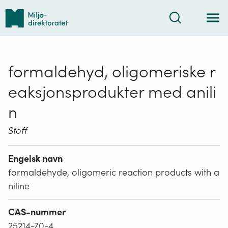
Tilbake
Søk
til
forsiden
formaldehyd, oligomeriske r
eaksjonsprodukter med anili
n
Stoff
Engelsk navn
formaldehyde, oligomeric reaction products with a
niline
CAS-nummer
25214-70-4