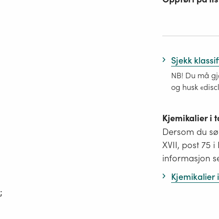
Sjekk klassi
NB! Du må gjø
og husk «disc
Kjemikalier i
Dersom du søk
XVII, post 75 
informasjon s
Kjemikalier
;