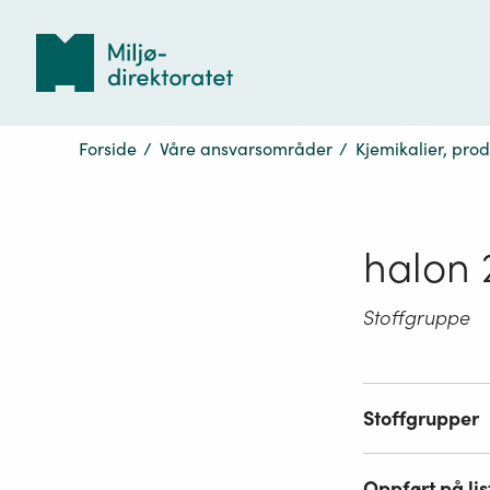
Tilbake
til
forsiden
Forside
/
Våre ansvarsområder
/
Kjemikalier, pro
halon 
Stoffgruppe
Stoffgrupper
Oppført på lis