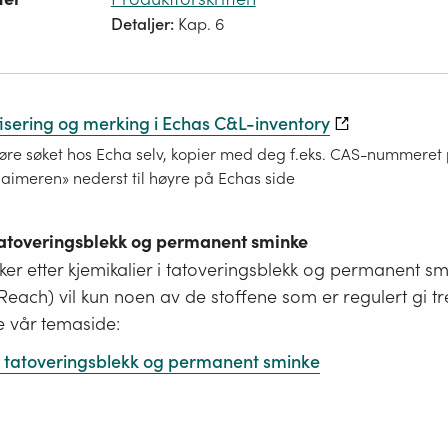
Detaljer:
Kap. 6
fisering og merking i Echas C&L-inventory
re søket hos Echa selv, kopier med deg f.eks. CAS-nummeret på
laimeren» nederst til høyre på Echas side
 tatoveringsblekk og permanent sminke
er etter kjemikalier i tatoveringsblekk og permanent s
i Reach) vil kun noen av de stoffene som er regulert gi tr
e vår temaside:
 i tatoveringsblekk og permanent sminke