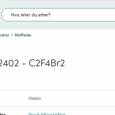
Søk
dukter
/
Stoffside
2402 - C2F4Br2
Halon
ter
Produktforskriften