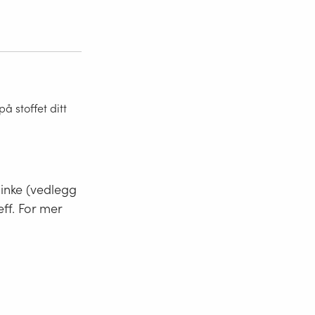
 stoffet ditt
minke (vedlegg
eff. For mer