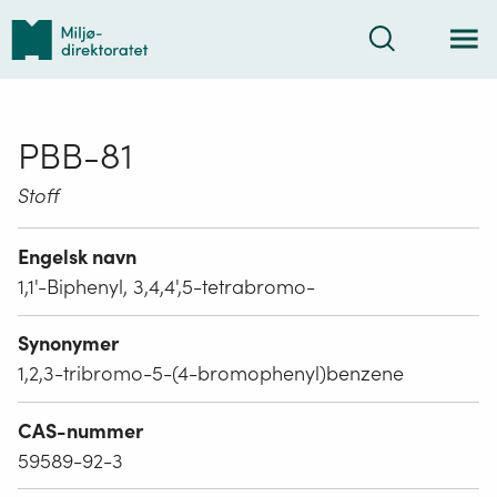
Tilbake
Søk
til
forsiden
PBB-81
Stoff
Engelsk navn
1,1'-Biphenyl, 3,4,4',5-tetrabromo-
Synonymer
1,2,3-tribromo-5-(4-bromophenyl)benzene
CAS-nummer
59589-92-3