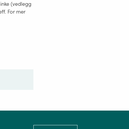
minke (vedlegg
eff. For mer
Language: