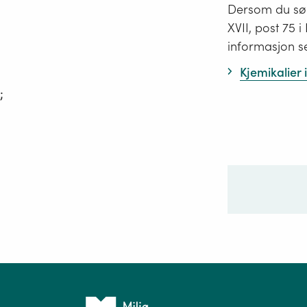
Dersom du søk
XVII, post 75 
informasjon s
Kjemikalier
;
Ditt sp
Tilbake