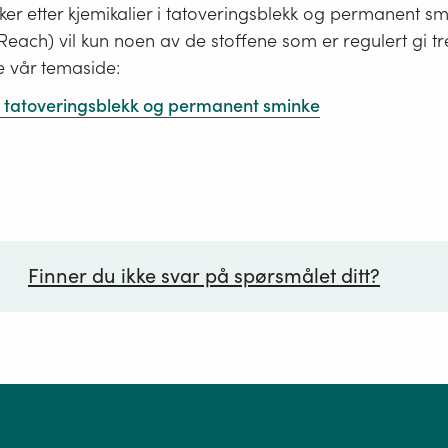
er etter kjemikalier i tatoveringsblekk og permanent s
i Reach) vil kun noen av de stoffene som er regulert gi tr
e vår temaside:
 i tatoveringsblekk og permanent sminke
Finner du ikke svar på spørsmålet ditt?
ørsmål*