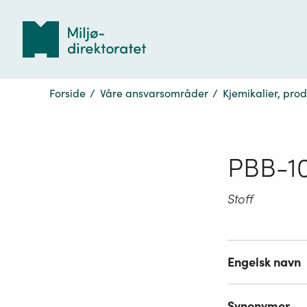
Tilbake
til
forsiden
Forside
/
Våre ansvarsområder
/
Kjemikalier, pro
PBB-1
Stoff
Engelsk navn
Synonymer