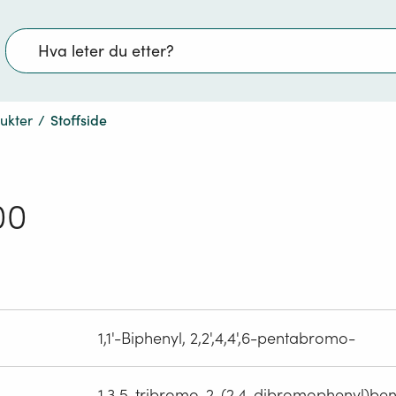
Søk
dukter
/
Stoffside
00
1,1'-Biphenyl, 2,2',4,4',6-pentabromo-
1,3,5-tribromo-2-(2,4-dibromophenyl)be