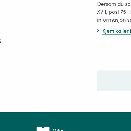
Dersom du søk
XVII, post 75 
informasjon s
Kjemikalier
;
Ditt sp
Tilbake