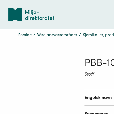
Tilbake
til
forsiden
Forside
/
Våre ansvarsområder
/
Kjemikalier, pro
PBB-1
Stoff
Engelsk navn
Synonymer