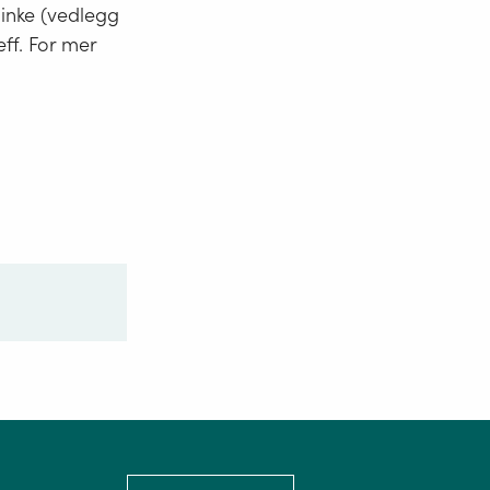
minke (vedlegg
eff. For mer
Language: