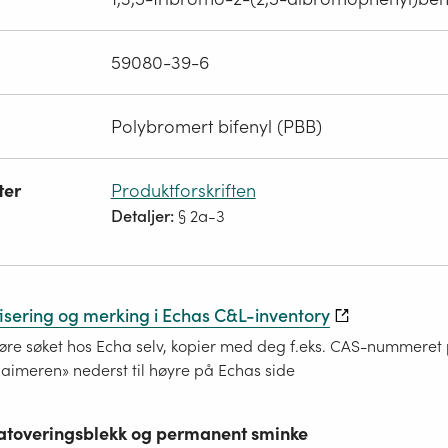
59080-39-6
Polybromert bifenyl (PBB)
ter
Produktforskriften
Detaljer:
§ 2a-3
fisering og merking i Echas C&L-inventory
re søket hos Echa selv, kopier med deg f.eks. CAS-nummeret på
laimeren» nederst til høyre på Echas side
 tatoveringsblekk og permanent sminke