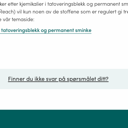
er etter kjemikalier i tatoveringsblekk og permanent s
i Reach) vil kun noen av de stoffene som er regulert gi tr
e vår temaside:
 i tatoveringsblekk og permanent sminke
Finner du ikke svar på spørsmålet ditt?
ørsmål*