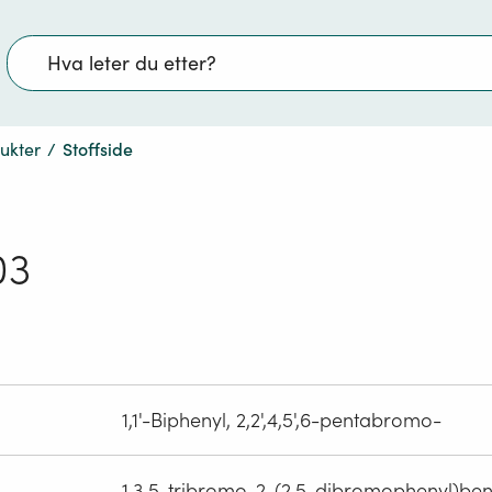
Søk
dukter
/
Stoffside
03
1,1'-Biphenyl, 2,2',4,5',6-pentabromo-
1,3,5-tribromo-2-(2,5-dibromophenyl)be