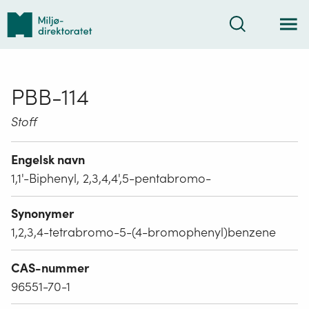
Tilbake
Søk
til
forsiden
PBB-114
Stoff
Engelsk navn
1,1'-Biphenyl, 2,3,4,4',5-pentabromo-
Synonymer
1,2,3,4-tetrabromo-5-(4-bromophenyl)benzene
CAS-nummer
96551-70-1