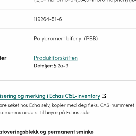
119264-51-6
Polybromert bifenyl (PBB)
ter
Produktforskriften
Detaljer:
§ 2a-3
fisering og merking i Echas C&L-inventory
re søket hos Echa selv, kopier med deg f.eks. CAS-nummeret på
laimeren» nederst til høyre på Echas side
 tatoveringsblekk og permanent sminke