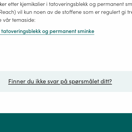
er etter kjemikalier i tatoveringsblekk og permanent s
i Reach) vil kun noen av de stoffene som er regulert gi tr
e vår temaside:
 i tatoveringsblekk og permanent sminke
Finner du ikke svar på spørsmålet ditt?
ørsmål*