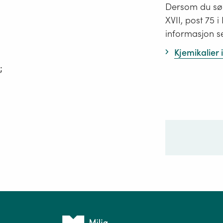
Dersom du søk
XVII, post 75 
informasjon s
Kjemikalier
;
Ditt sp
Tilbake