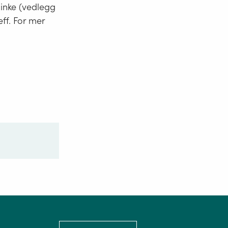
minke (vedlegg
eff. For mer
Language: