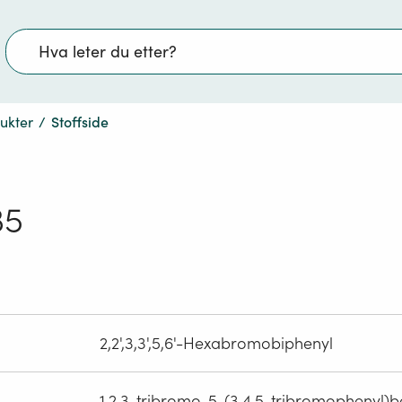
Søk
dukter
/
Stoffside
35
2,2',3,3',5,6'-Hexabromobiphenyl
1,2,3-tribromo-5-(3,4,5-tribromophenyl)