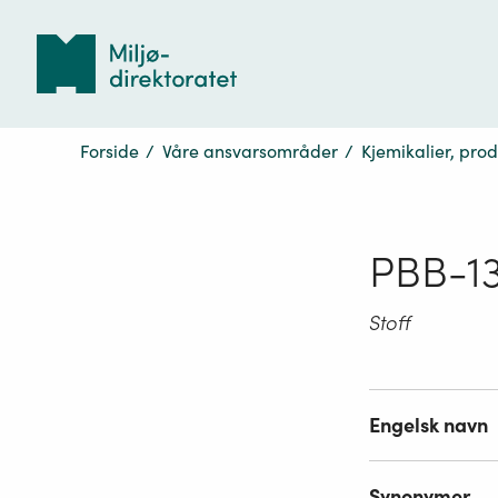
Tilbake
til
forsiden
Forside
/
Våre ansvarsområder
/
Kjemikalier, pro
PBB-1
Stoff
Engelsk navn
Synonymer