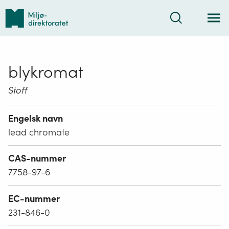
Tilbake
Søk
til
forsiden
blykromat
Stoff
Engelsk navn
lead chromate
CAS-nummer
7758-97-6
EC-nummer
231-846-0