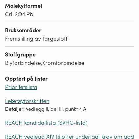
Molekylformel
CrH2O4.Pb
Bruksområder
Fremstilling av fargestoff
Stoffgruppe
Blyforbindelse,Kromforbindelse
Oppført på lister
Prioritetslista
Leketøyforskriften
Detaljer:
Vedlegg II, del III, punkt 4 A
REACH kandidatlista (SVHC-lista)
REACH vedlegg XIV (stoffer underlagt krav om god