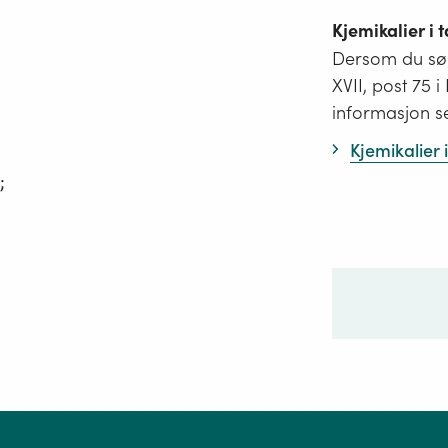
Kjemikalier i
Dersom du søk
XVII, post 75 
informasjon s
Kjemikalier
;
Ditt sp