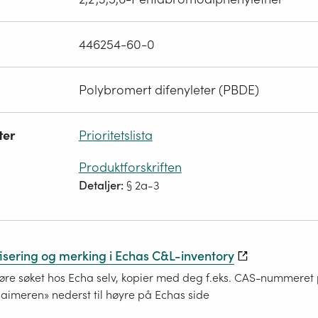
446254-60-0
Polybromert difenyleter (PBDE)
ter
Prioritetslista
Produktforskriften
Detaljer:
§ 2a-3
fisering og merking i Echas C&L-inventory
re søket hos Echa selv, kopier med deg f.eks. CAS-nummeret på
laimeren» nederst til høyre på Echas side