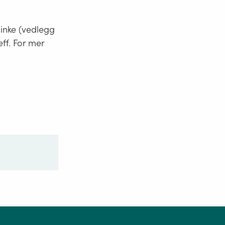
minke (vedlegg
eff. For mer