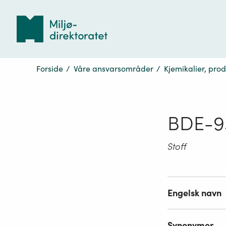
Tilbake
til
forsiden
Forside
/
Våre ansvarsområder
/
Kjemikalier, pro
BDE-9
Stoff
Engelsk navn
Synonymer