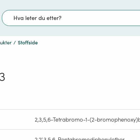
Søk
dukter
/
Stoffside
3
2,3,5,6-Tetrabromo-1-(2-bromophenoxy)
2,2',3,5,6-Pentabromodiphenylether