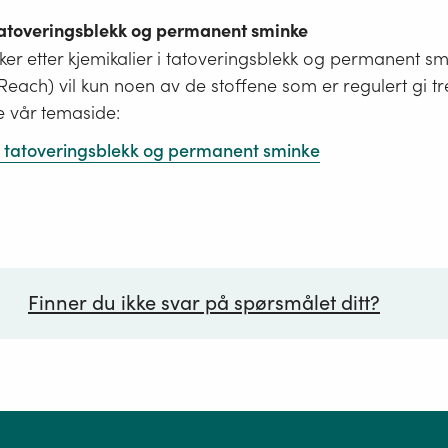
 tatoveringsblekk og permanent sminke
er etter kjemikalier i tatoveringsblekk og permanent s
i Reach) vil kun noen av de stoffene som er regulert gi tr
e vår temaside:
 i tatoveringsblekk og permanent sminke
Finner du ikke svar på spørsmålet ditt?
ørsmål*