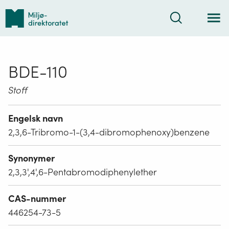
Tilbake
Søk
til
forsiden
BDE-110
Stoff
Engelsk navn
2,3,6-Tribromo-1-(3,4-dibromophenoxy)benzene
Synonymer
2,3,3',4',6-Pentabromodiphenylether
CAS-nummer
446254-73-5