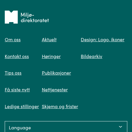
Tilbake
til
Om oss
Aktuelt
Design: Logo, ikoner
forsiden
Spør oss
Kontakt oss
Høringer
Bildearkiv
Når du skriver spørsmålet ditt, gjør vi et
Tips oss
Publikasjoner
søk og viser deg vår mest relevante
informasjon.
Få siste nytt
Nettjenester
Ledige stillinger
Skjema og frister
Fikk du ikke svar på spørsmålet ditt?
Language:
Trykk på knappen under og fyll inn