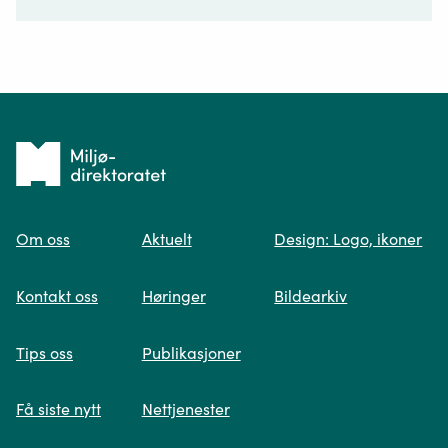
Ditt spørsmål*
Tilbake
til
Om oss
Aktuelt
Design: Logo, ikoner
forsiden
Spør oss
Kontakt oss
Høringer
Bildearkiv
Når du skriver spørsmålet ditt, gjør vi et
Tips oss
Publikasjoner
søk og viser deg vår mest relevante
informasjon.
Få siste nytt
Nettjenester