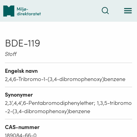
Tilbake
Søk
til
forsiden
BDE-119
Stoff
Engelsk navn
2,4,6-Tribromo-1-(3,4-dibromophenoxy)benzene
Synonymer
2,3',4,4',6-Pentabromodiphenylether; 1,3,5-tribromo
-2-(3,4-dibromophenoxy)benzene
CAS-nummer
189084-66-0