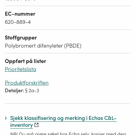
EC-nummer
620-889-4
Stoffgrupper
Polybromert difenyleter (PBDE)
Oppført på lister
Prioritetslista
Produktforskriften
Detaljer:
§ 2a-3
Sjekk klassifisering og merking i Echas C&L-
inventory
NB! Du må gjøre søket hos Echa selv, kopier med deg