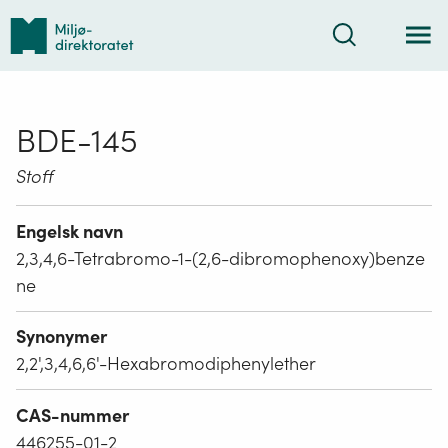
Tilbake
Søk
til
forsiden
BDE-145
Stoff
Engelsk navn
2,3,4,6-Tetrabromo-1-(2,6-dibromophenoxy)benze
ne
Synonymer
2,2',3,4,6,6'-Hexabromodiphenylether
CAS-nummer
446255-01-2