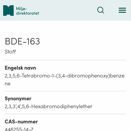
Tilbake
Søk
til
forsiden
BDE-163
Stoff
Engelsk navn
2,3,5,6-Tetrabromo-1-(3,4-dibromophenoxy)benze
ne
Synonymer
2,3,3',4',5,6-Hexabromodiphenylether
CAS-nummer
446255-14-7