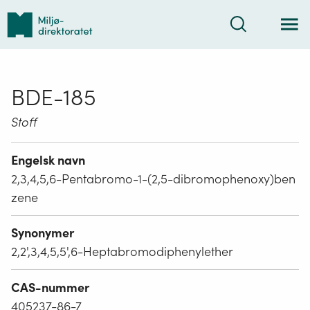
Tilbake
Søk
til
forsiden
BDE-185
Stoff
Engelsk navn
2,3,4,5,6-Pentabromo-1-(2,5-dibromophenoxy)ben
zene
Synonymer
2,2',3,4,5,5',6-Heptabromodiphenylether
CAS-nummer
405237-86-7