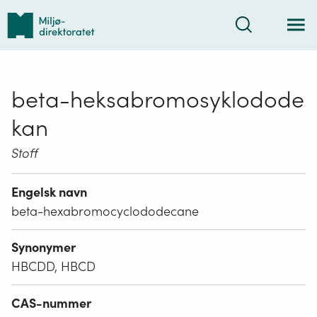
Tilbake
Søk
til
forsiden
beta-heksabromosyklodode
kan
Stoff
Engelsk navn
beta-hexabromocyclododecane
Synonymer
HBCDD, HBCD
CAS-nummer