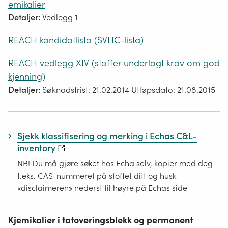
emikalier
Detaljer:
Vedlegg 1
REACH kandidatlista (SVHC-lista)
REACH vedlegg XIV (stoffer underlagt krav om god
kjenning)
Detaljer:
Søknadsfrist: 21.02.2014 Utløpsdato: 21.08.2015
Sjekk klassifisering og merking i Echas C&L-
inventory
NB! Du må gjøre søket hos Echa selv, kopier med deg
f.eks. CAS-nummeret på stoffet ditt og husk
«disclaimeren» nederst til høyre på Echas side
Kjemikalier i tatoveringsblekk og permanent