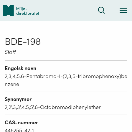
Tilbake
Søk
til
forsiden
BDE-198
Stoff
Engelsk navn
2,3,4,5,6-Pentabromo-1-(2,3,5-tribromophenoxy)be
nzene
Synonymer
2,2',3,3',4,5,5',6-Octabromodiphenylether
CAS-nummer
446255-42-1