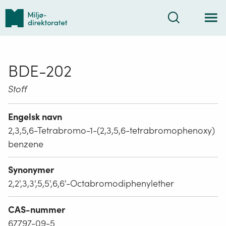
Tilbake
Søk
til
forsiden
BDE-202
Stoff
Engelsk navn
2,3,5,6-Tetrabromo-1-(2,3,5,6-tetrabromophenoxy)
benzene
Synonymer
2,2',3,3',5,5',6,6'-Octabromodiphenylether
CAS-nummer
67797-09-5